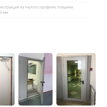
нструкция из гнутого профиля, толщина
,4 мм
олщина металла профиля 1,4 мм
размер
а высокой плотности ROCKWOOL
противопожарная лента