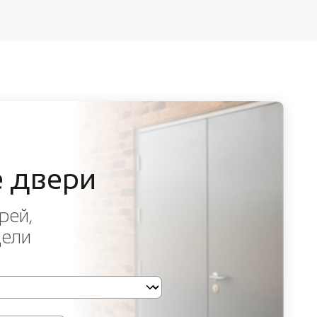
 двери
рей,
дели