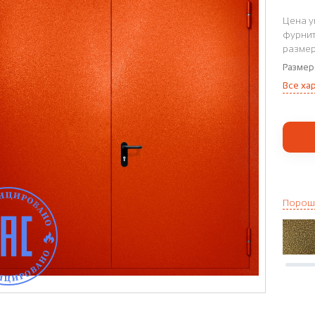
Цена у
фурнит
размер
Размер
Все ха
Порош