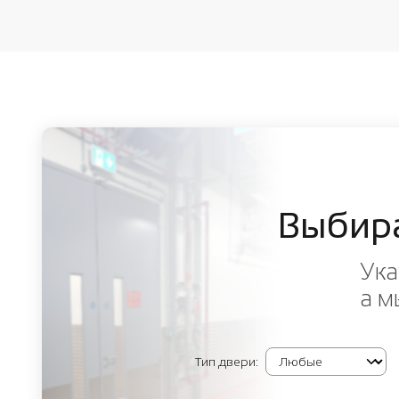
Выбир
Ука
а м
Тип двери: