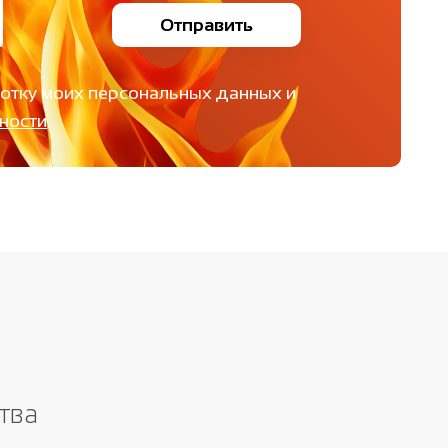
Отправить
ботку моих персональных данных и
ности
.
тва