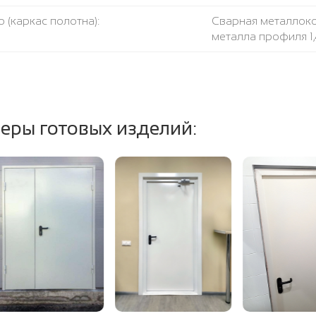
 (каркас полотна):
Сварная металлоко
металла профиля 1
есткости:
Гнутый профиль, т
вление вашего размера:
возможен любой 
еры готовых изделий:
пло-изоляция:
Базальтовая плит
тель:
противодымный + 