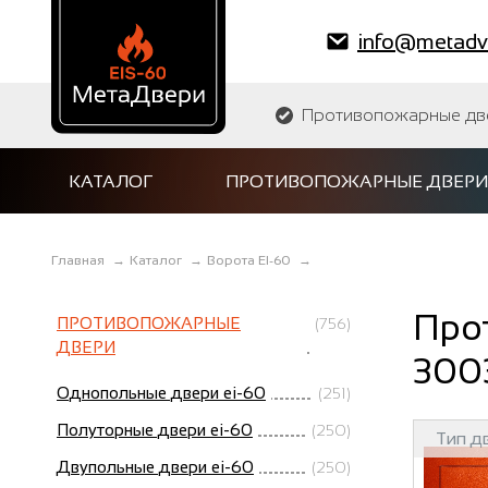
info@metadve
Противопожарные двер
КАТАЛОГ
ПРОТИВОПОЖАРНЫЕ ДВЕРИ
Главная
→
Каталог
→
Ворота EI-60
→
Про
ПРОТИВОПОЖАРНЫЕ
(756)
ДВЕРИ
300
Однопольные двери ei-60
(251)
Полуторные двери ei-60
(250)
Тип д
Двупольные двери ei-60
(250)