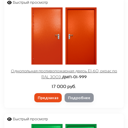
от
₽
до
₽
Быстрый просмотр
Любой
белый
светло-серый
нержавейка
графит, темно-серый
черный
Однопольная противопожарная дверь EI-60, окрас по
коричневый
RAL 3003
ДМП-01-999
красный
17 000 руб.
синий
Предзаказ
Подробнее
зеленый
Быстрый просмотр