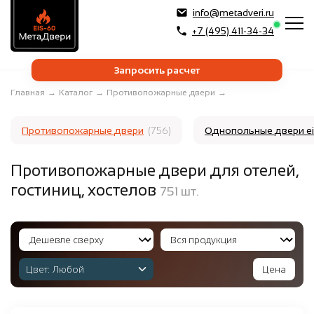
info@metadveri.ru
+7 (495) 411-34-34
Запросить расчет
Главная
→
Каталог
→
Противопожарные двери
→
Противопожарные двери
(756)
Однопольные двери e
Противопожарные двери для отелей,
гостиниц, хостелов
751
шт.
Цвет:
Любой
Цена