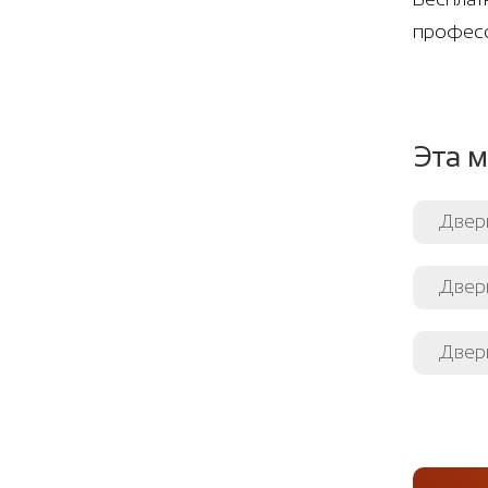
професс
Эта м
Двер
Двер
Двери