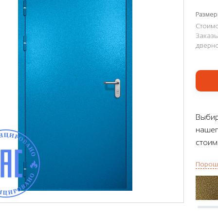
Размер
Стоимо
Заказы
дверно
Выбир
нашег
стоим
Порош