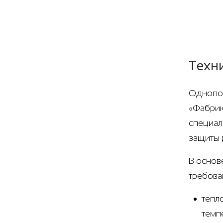
Техн
Однопол
«Фабрик
специал
защиты 
В основ
требова
тепл
темп