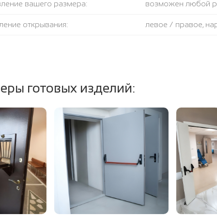
вление вашего размера:
возможен любой 
ление открывания:
левое / правое, н
крывания:
180 градусов
тель:
противодымный + 
еры готовых изделий:
ение полотна и коробки:
огнестойкая базал