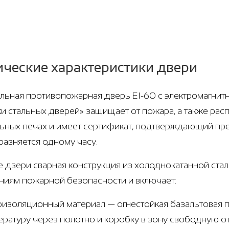
ические характеристики двери
ьная противопожарная дверь EI-60 с электромагнитны
и стальных дверей» защищает от пожара, а также рас
ьных печах и имеет сертификат, подтверждающий пре
равняется одному часу.
е двери сварная конструкция из холоднокатанной стали
ниям пожарной безопасности и включает:
оизоляционный материал — огнестойкая базальтовая п
ературу через полотно и коробку в зону свободную о