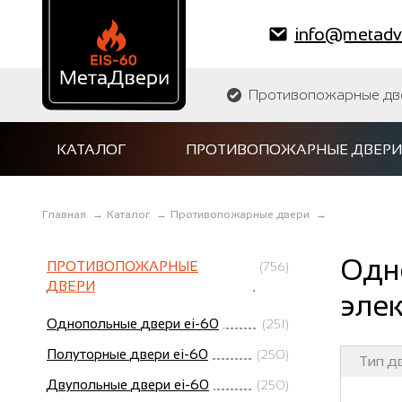
info@metadve
Противопожарные двер
КАТАЛОГ
ПРОТИВОПОЖАРНЫЕ ДВЕРИ
Главная
→
Каталог
→
Противопожарные двери
→
Одн
ПРОТИВОПОЖАРНЫЕ
(756)
ДВЕРИ
элек
Однопольные двери ei-60
(251)
Полуторные двери ei-60
(250)
Тип д
Двупольные двери ei-60
(250)