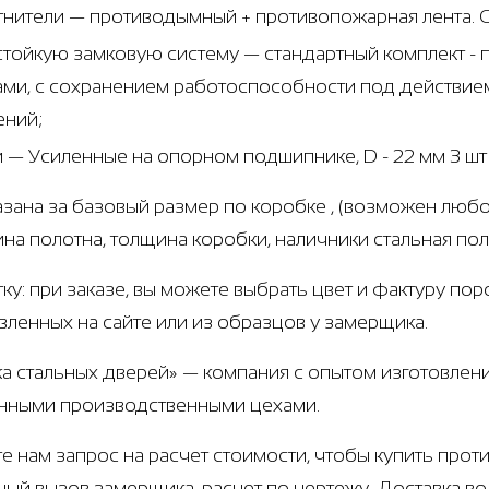
тнители — противодымный + противопожарная лента. 
стойкую замковую систему — стандартный комплект 
ами, с сохранением работоспособности под действие
ений;
и — Усиленные на опорном подшипнике, D - 22 мм 3 ш
азана за базовый размер по коробке , (возможен любо
щина полотна, толщина коробки, наличники стальная по
тку: при заказе, вы можете выбрать цвет и фактуру по
вленных на сайте или из образцов у замерщика.
а стальных дверей» — компания с опытом изготовлени
нными производственными цехами.
е нам запрос на расчет стоимости, чтобы купить про
ный вызов замерщика, расчет по чертежу. Доставка во