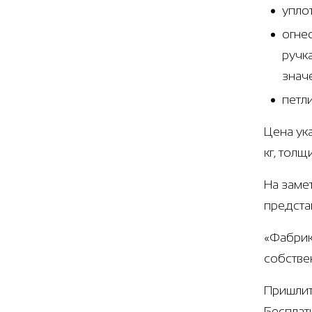
упло
огне
ручк
знач
петл
Цена ук
кг, тол
На заме
предста
«Фабрик
собстве
Пришлит
Бесплат