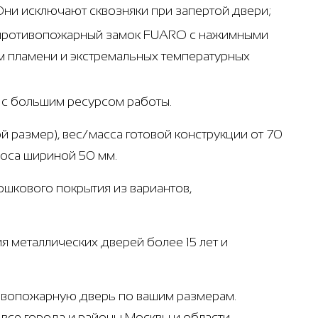
Они исключают сквозняки при запертой двери;
- противопожарный замок FUARO с нажимными
м пламени и экстремальных температурных
т с большим ресурсом работы.
й размер), вес/масса готовой конструкции от 70
лоса шириной 50 мм.
рошкового покрытия из вариантов,
я металлических дверей более 15 лет и
тивопожарную дверь по вашим размерам.
 все города и районы Москвы и области,