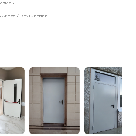
размер
аружнее / внутреннее
противопожарная лента
ьтовая плита