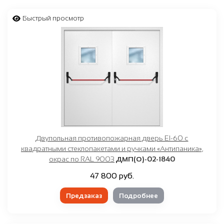
от
₽
до
₽
Быстрый просмотр
Любой
белый
светло-серый
графит, темно-серый
черный
коричневый
Двупольная противопожарная дверь EI-60 с
красный
квадратными стеклопакетами и ручками «Антипаника»,
окрас по RAL 9003
ДМП(О)-02-1840
синий
47 800 руб.
зеленый
Предзаказ
Подробнее