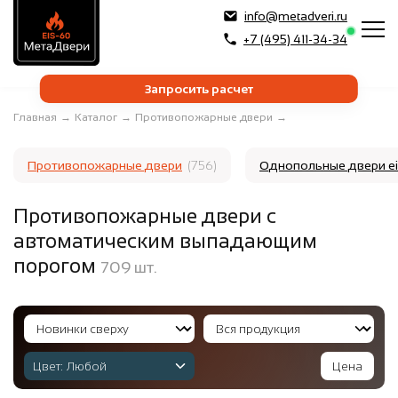
info@metadveri.ru
+7 (495) 411-34-34
Запросить расчет
Главная
→
Каталог
→
Противопожарные двери
→
Противопожарные двери
(756)
Однопольные двери e
Противопожарные двери с
автоматическим выпадающим
порогом
709
шт.
Цвет:
Любой
Цена