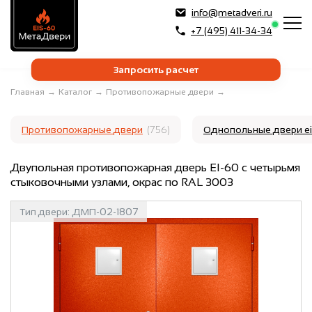
info@metadveri.ru
+7 (495) 411-34-34
Запросить расчет
Главная
→
Каталог
→
Противопожарные двери
→
Противопожарные двери
(756)
Однопольные двери e
Двупольная противопожарная дверь EI-60 с четырьмя
стыковочными узлами, окрас по RAL 3003
Тип двери:
ДМП-02-1807