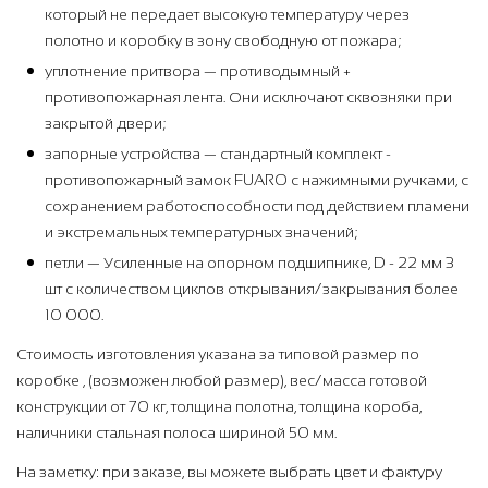
который не передает высокую температуру через
полотно и коробку в зону свободную от пожара;
уплотнение притвора — противодымный +
противопожарная лента. Они исключают сквозняки при
закрытой двери;
запорные устройства — стандартный комплект -
противопожарный замок FUARO с нажимными ручками, с
сохранением работоспособности под действием пламени
и экстремальных температурных значений;
петли — Усиленные на опорном подшипнике, D - 22 мм 3
шт с количеством циклов открывания/закрывания более
10 000.
Стоимость изготовления указана за типовой размер по
коробке , (возможен любой размер), вес/масса готовой
конструкции от 70 кг, толщина полотна, толщина короба,
наличники стальная полоса шириной 50 мм.
На заметку: при заказе, вы можете выбрать цвет и фактуру