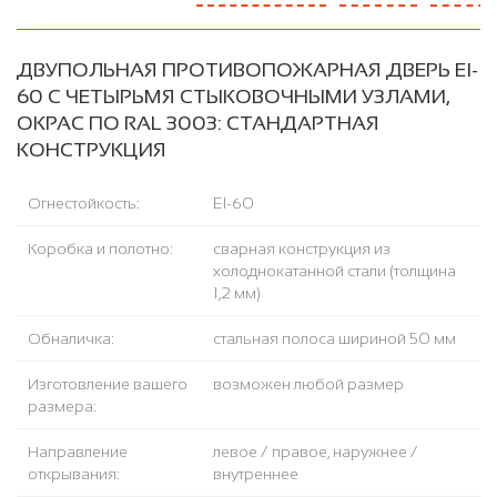
ДВУПОЛЬНАЯ ПРОТИВОПОЖАРНАЯ ДВЕРЬ EI-
60 С ЧЕТЫРЬМЯ СТЫКОВОЧНЫМИ УЗЛАМИ,
ОКРАС ПО RAL 3003: СТАНДАРТНАЯ
КОНСТРУКЦИЯ
Огнестойкость:
EI-60
Коробка и полотно:
сварная конструкция из
холоднокатанной стали (толщина
1,2 мм)
Обналичка:
стальная полоса шириной 50 мм
Изготовление вашего
возможен любой размер
размера:
Направление
левое / правое, наружнее /
открывания:
внутреннее