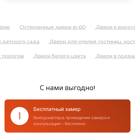
ровлю
Остекленные двери ei-60
Двери и воро
детского сада
Двери для отелей, гостиниц, хост
 с порогом
Двери белого цвета
Двери в подв
С нами выгодно!
Бесплатный замер
1
Выезд мастера, проведение замера и
консультация – бесплатно