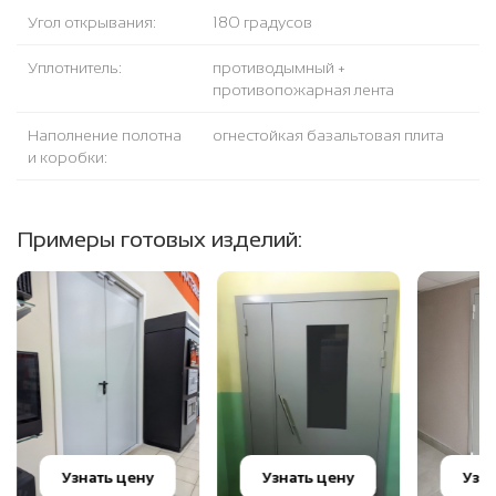
Угол открывания:
180 градусов
Уплотнитель:
противодымный +
противопожарная лента
Наполнение полотна
огнестойкая базальтовая плита
и коробки:
Примеры готовых изделий:
Узнать цену
Узнать цену
Узн