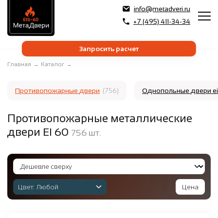
info@metadveri.ru
+7 (495) 411-34-34
Запросить расчет
Главная
→
Каталог
→
Противопожарные двери
(756)
Однопольные двери e
Противопожарные металлические
двери EI 60
756
шт.
Цвет:
Любой
Цена