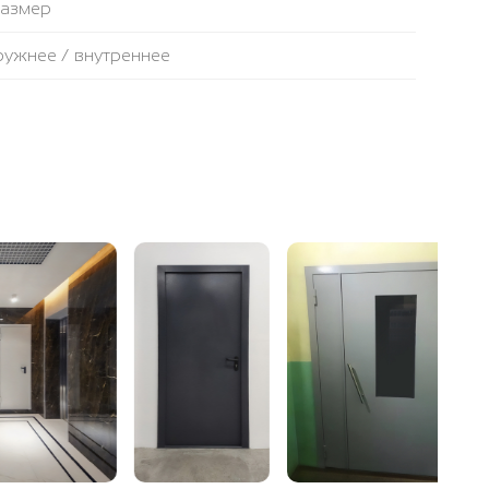
размер
аружнее / внутреннее
противопожарная лента
ьтовая плита