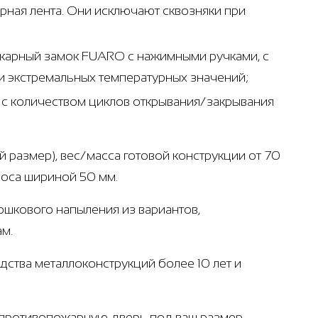
ная лента. Они исключают сквозняки при
ожарный замок FUARO с нажимными ручками, с
 экстремальных температурных значений;
т с количеством циклов открывания/закрывания
й размер), вес/масса готовой конструкции от 70
лоса шириной 50 мм.
рошкового напыления из вариантов,
ам.
ства металлоконструкций более 10 лет и
и противопожарную дверь под ваш размер.