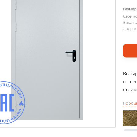
Размер
Стоимо
Заказы
дверно
Выбир
нашег
стоим
Порош