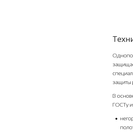
Техн
Однопол
защищае
специал
защиты 
В основ
ГОСТу и
него
поло