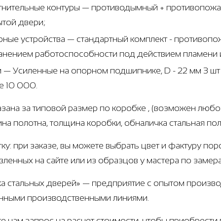
тнительные контуры — противодымный + противопожар
ытой двери;
рные устройства — стандартный комплект - противоп
анением работоспособности под действием пламени и
и — Усиленные на опорном подшипнике, D - 22 мм 3 ш
е 10 000.
азана за типовой размер по коробке , (возможен любо
щина полотна, толщина коробки, обналичка стальная по
тку: при заказе, вы можете выбрать цвет и фактуру по
вленных на сайте или из образцов у мастера по замер
а стальных дверей» — предприятие с опытом производ
нными производственными линиями.
е нам запрос на расчет стоимости, чтобы приобрест