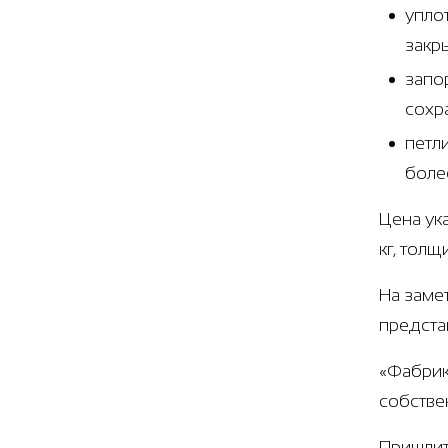
упло
закр
запо
сохр
петл
боле
Цена ук
кг, тол
На заме
предста
«Фабрик
собстве
Пришлит