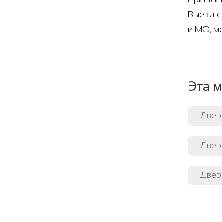
Выезд с
и МО, м
Эта м
Двер
Двер
Двери