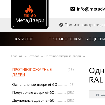
info@metadve
Противопожарные двер
КАТАЛОГ
ПРОТИВОПОЖАРНЫЕ ДВЕРИ
Главная
→
Каталог
→
Противопожарные двери
→
Одн
ПРОТИВОПОЖАРНЫЕ
(756)
ДВЕРИ
RAL
Однопольные двери ei-60
(251)
Полуторные двери ei-60
(250)
Тип д
Двупольные двери ei-60
(250)