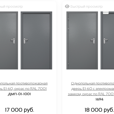
рый просмотр
Быстрый просмотр
Люб
граф
польная противопожарная
Однопольная противоп
ь EI-60, окрас по RAL 7001
дверь EI-60 с электром
ДМП-01-1001
замком, окрас по RAL 700
1694
17 000 руб.
18 000 руб.