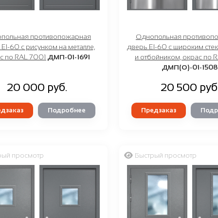
польная противопожарная
Однопольная противоп
EI-60 с рисунком на металле,
дверь EI-60 с широким сте
с по RAL 7001
ДМП-01-1691
и отбойником, окрас по 
ДМП(О)-01-1508
20 000 руб.
20 500 руб
дзаказ
Подробнее
Предзаказ
Подр
рый просмотр
Быстрый просмотр