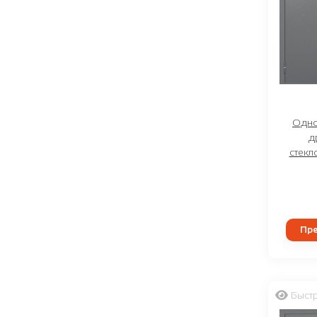
Одно
д
стекл
Пре
Быст