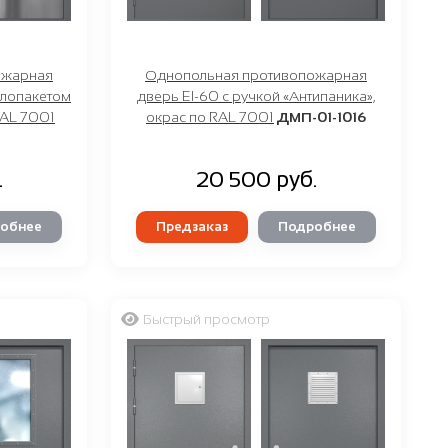
ожарная
Однопольная противопожарная
клопакетом
дверь EI-60 с ручкой «Антипаника»,
RAL 7001
окрас по RAL 7001
ДМП-01-1016
.
20 500 руб.
обнее
Предзаказ
Подробнее
Быстрый просмотр