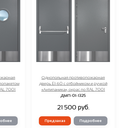
ожарная
Однопольная противопожарная
клопакетом
дверь EI-60 с отбойником и ручкой
RAL 7001
«Антипаника», окрас по RAL 7001
ДМП-01-1325
21 500 руб.
обнее
Предзаказ
Подробнее