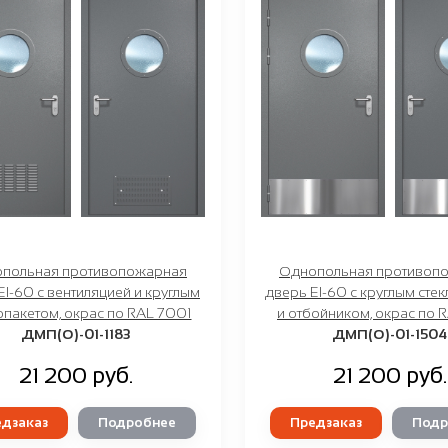
польная противопожарная
Однопольная противоп
EI-60 с вентиляцией и круглым
дверь EI-60 с круглым сте
опакетом, окрас по RAL 7001
и отбойником, окрас по 
ДМП(О)-01-1183
ДМП(О)-01-1504
21 200 руб.
21 200 руб.
дзаказ
Подробнее
Предзаказ
Подр