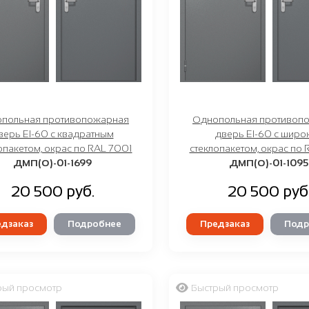
польная противопожарная
Однопольная противоп
верь EI-60 с квадратным
дверь EI-60 с широ
опакетом, окрас по RAL 7001
стеклопакетом, окрас по 
ДМП(О)-01-1699
ДМП(О)-01-1095
20 500 руб.
20 500 руб
дзаказ
Подробнее
Предзаказ
Подр
рый просмотр
Быстрый просмотр