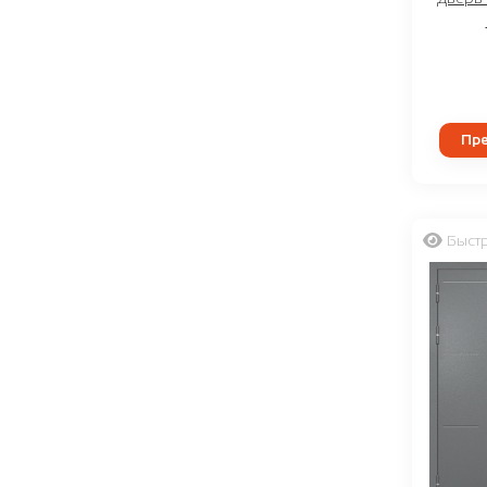
Пре
Быст