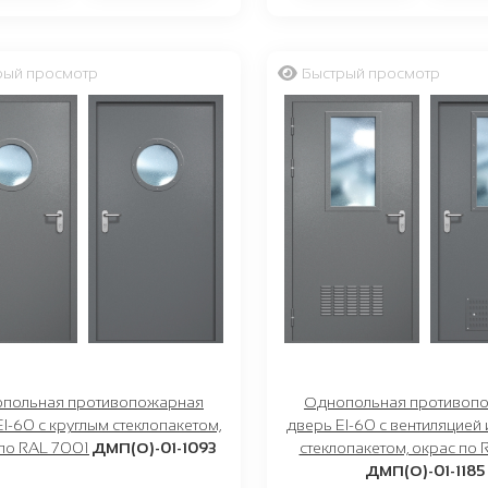
рый просмотр
Быстрый просмотр
польная противопожарная
Однопольная противоп
I-60 с круглым стеклопакетом,
дверь EI-60 с вентиляцией
по RAL 7001
ДМП(О)-01-1093
стеклопакетом, окрас по 
ДМП(О)-01-1185