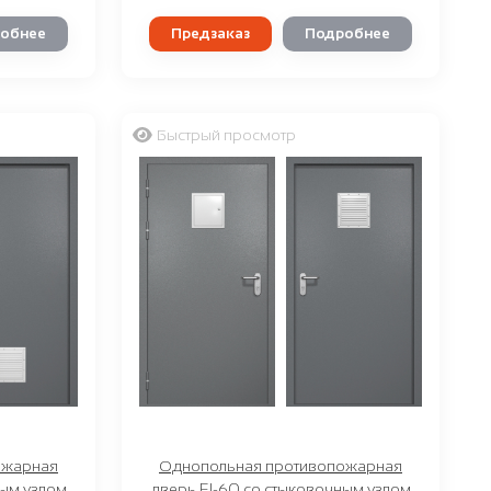
обнее
Предзаказ
Подробнее
Быстрый просмотр
ожарная
Однопольная противопожарная
ным узлом
дверь EI-60 со стыковочным узлом