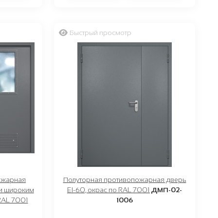
Быстрый просмотр
ожарная
Полуторная противопожарная дверь
 и широким
EI-60, окрас по RAL 7001
ДМП-02-
RAL 7001
1006