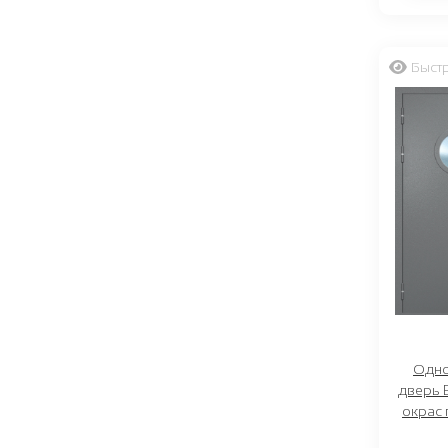
Быст
Одно
дверь E
окрас 