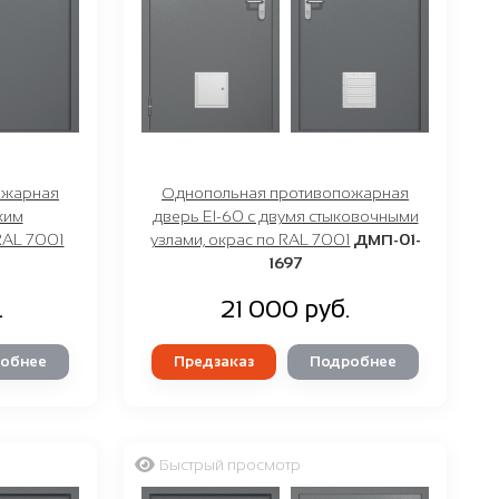
ожарная
Однопольная противопожарная
ким
дверь EI-60 с двумя стыковочными
RAL 7001
узлами, окрас по RAL 7001
ДМП-01-
1697
.
21 000 руб.
обнее
Предзаказ
Подробнее
Быстрый просмотр