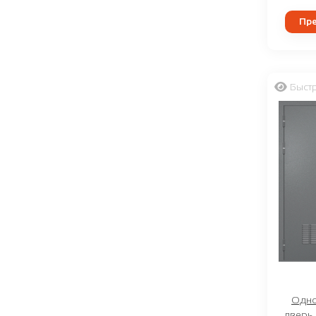
Пре
Быст
Одно
дверь 