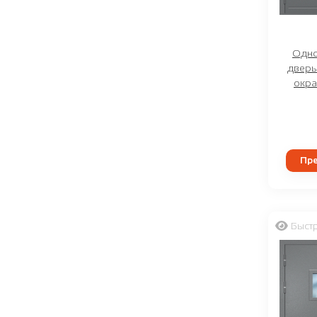
Одно
дверь 
окра
Пре
Быст