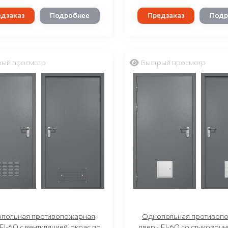
дзаказ
Подробнее
Предзаказ
Подр
рый просмотр
Быстрый просмотр
польная противопожарная
Однопольная противоп
EI-60 с вентиляцией, окрас по
дверь EI-60 со стыковоч