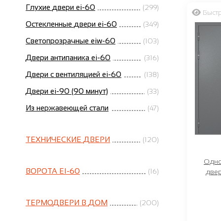
Глухие двери ei-60
(299)
Быст
Остекленные двери ei-60
(349)
Светопрозрачные eiw-60
(103)
Двери антипаника ei-60
(316)
Двери с вентиляцией ei-60
(138)
Двери ei-90 (90 минут)
(33)
Из нержавеющей стали
(47)
ТЕХНИЧЕСКИЕ ДВЕРИ
(120)
Одно
ВОРОТА EI-60
(16)
двер
ТЕРМОДВЕРИ В ДОМ
(200)