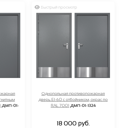
Быстрый просмотр
ой
ит, темно-серый
ожарная
Однопольная противопожарная
агнитным
дверь EI-60 с отбойником, окрас по
1
ДМП-01-
RAL 7001
ДМП-01-1324
18 000 руб.