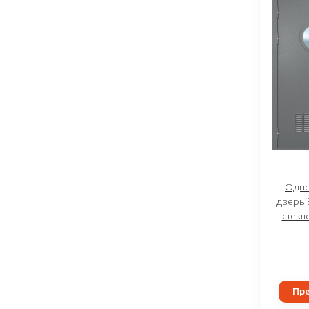
Одно
дверь 
стекл
Пре