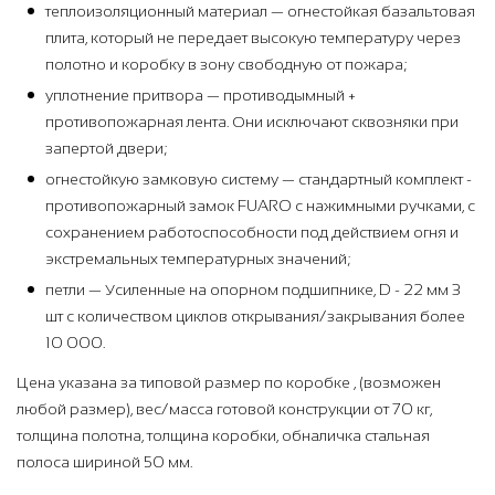
теплоизоляционный материал — огнестойкая базальтовая
плита, который не передает высокую температуру через
полотно и коробку в зону свободную от пожара;
уплотнение притвора — противодымный +
противопожарная лента. Они исключают сквозняки при
запертой двери;
огнестойкую замковую систему — стандартный комплект -
противопожарный замок FUARO с нажимными ручками, с
сохранением работоспособности под действием огня и
экстремальных температурных значений;
петли — Усиленные на опорном подшипнике, D - 22 мм 3
шт с количеством циклов открывания/закрывания более
10 000.
Цена указана за типовой размер по коробке , (возможен
любой размер), вес/масса готовой конструкции от 70 кг,
толщина полотна, толщина коробки, обналичка стальная
полоса шириной 50 мм.