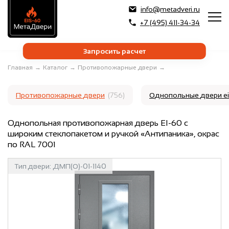
info@metadveri.ru
+7 (495) 411-34-34
Запросить расчет
Главная
→
Каталог
→
Противопожарные двери
→
Противопожарные двери
(756)
Однопольные двери e
Однопольная противопожарная дверь EI-60 с
широким стеклопакетом и ручкой «Антипаника», окрас
по RAL 7001
Тип двери:
ДМП(О)-01-1140