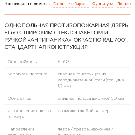
Что входит в стоимость
Базовые габариты
Фурнитура
Доставка
ОДНОПОЛЬНАЯ ПРОТИВОПОЖАРНАЯ ДВЕРЬ
EI-60 С ШИРОКИМ СТЕКЛОПАКЕТОМ И
РУЧКОЙ «АНТИПАНИКА», ОКРАС ПО RAL 7001:
СТАНДАРТНАЯ КОНСТРУКЦИЯ
Огнестойкость:
EI-60
Коробка и полотно:
сварная конструкция из
холоднокатанной стали (толщина
1,2 мм)
Обналичка:
стальная полоса шириной 50 мм
Изготовление вашего
возможен любой размер
размера:
Направление
левое / правое, наружнее /