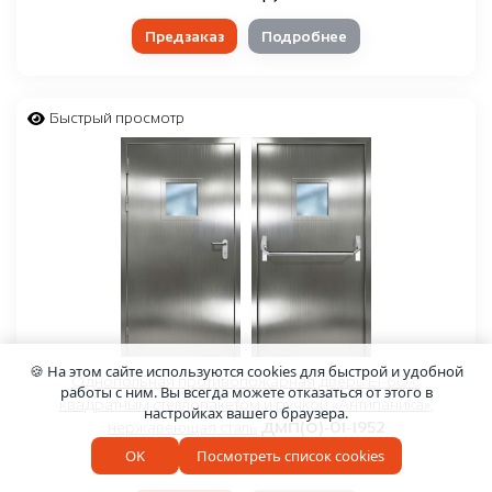
Предзаказ
Подробнее
Быстрый просмотр
🍪 На этом сайте используются cookies для быстрой и удобной
Однопольная противопожарная дверь EI-60 с
работы с ним. Вы всегда можете отказаться от этого в
квадратным стеклопакетом и ручкой «Антипаника»,
настройках вашего браузера.
нержавеющая сталь
ДМП(О)-01-1952
OK
Посмотреть список cookies
60 000 руб.
Сделано в