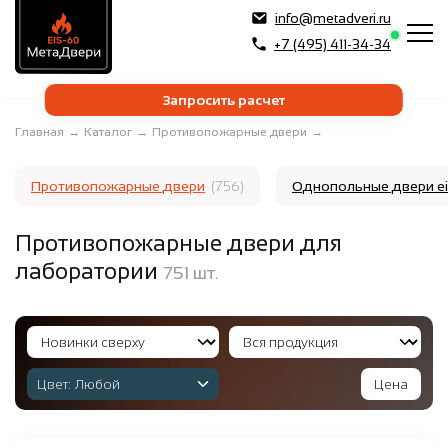
info@metadveri.ru
Закрыть
+7 (495) 411-34-34
Запросить расчет
Главная
→
Каталог
→
Противопожарные двери
→
Противопожарные двери
(756)
Однопольные двери e
Здравствуйте,
хотите, мы перезвоним
Вам за 24 секунды?
Противопожарные двери для
лаборатории
751
шт.
ПОЗВОНИТЕ МНЕ!
Нажимая на кнопку "
ПОЗВОНИТЕ МНЕ!
", я даю свое
согласие на обработку персональных данных и
Цвет:
Любой
Цена
принимаю
условия соглашения
00
:
23
:
99