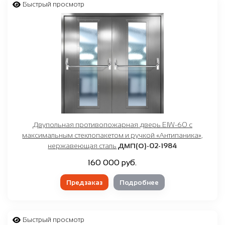
от
₽
до
₽
Быстрый просмотр
Любой
Выбрать удобное время звонка
белый
светло-серый
нержавейка
графит, темно-серый
черный
Двупольная противопожарная дверь EIW-60 с
коричневый
максимальным стеклопакетом и ручкой «Антипаника»,
нержавеющая сталь
ДМП(О)-02-1984
красный
160 000 руб.
синий
Предзаказ
Подробнее
зеленый
Быстрый просмотр