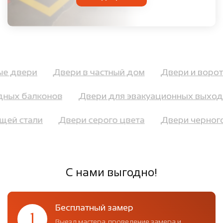
ные двери
Двери в частный дом
Двери и воро
ных балконов
Двери для эвакуационных выходо
ющей стали
Двери серого цвета
Двери черно
С нами выгодно!
Бесплатный замер
1
Выезд мастера, проведение замера и