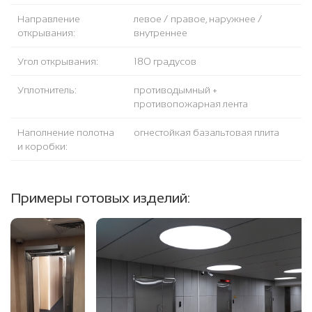
Направление
левое / правое, наружнее /
открывания:
внутреннее
Угол открывания:
180 градусов
Уплотнитель:
противодымный +
противопожарная лента
Наполнение полотна
огнестойкая базальтовая плита
и коробки:
Примеры готовых изделий: