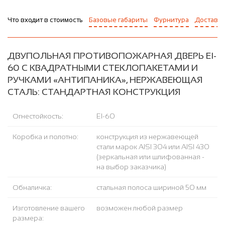
Что входит в стоимость
Базовые габариты
Фурнитура
Доставка
ДВУПОЛЬНАЯ ПРОТИВОПОЖАРНАЯ ДВЕРЬ EI-
60 С КВАДРАТНЫМИ СТЕКЛОПАКЕТАМИ И
РУЧКАМИ «АНТИПАНИКА», НЕРЖАВЕЮЩАЯ
СТАЛЬ: СТАНДАРТНАЯ КОНСТРУКЦИЯ
Огнестойкость:
EI-60
Коробка и полотно:
конструкция из нержавеющей
стали марок AISI 304 или AISI 430
(зеркальная или шлифованная -
на выбор заказчика)
Обналичка:
стальная полоса шириной 50 мм
Изготовление вашего
возможен любой размер
размера: