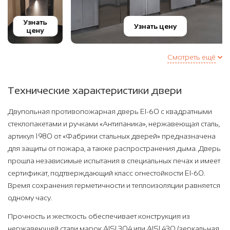
Узнать
Узнать цену
цену
Смотреть ещё
Технические характеристики двери
Двупольная противопожарная дверь EI-60 с квадратными
стеклопакетами и ручками «Антипаника», нержавеющая сталь,
артикул 1980 от «Фабрики стальных дверей» предназначена
для защиты от пожара, а также распространения дыма. Дверь
прошла независимые испытания в специальных печах и имеет
сертификат, подтверждающий класс огнестойкости EI-60.
Время сохранения герметичности и теплоизоляции равняется
одному часу.
Прочность и жесткость обеспечивает конструкция из
нержавеющей стали марок AISI 304 или AISI 430 (зеркальная