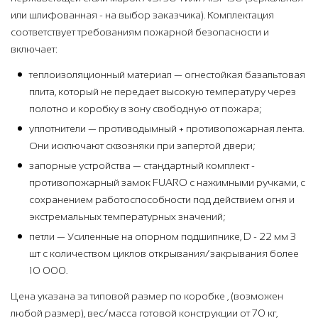
или шлифованная - на выбор заказчика). Комплектация
соответствует требованиям пожарной безопасности и
включает:
теплоизоляционный материал — огнестойкая базальтовая
плита, который не передает высокую температуру через
полотно и коробку в зону свободную от пожара;
уплотнители — противодымный + противопожарная лента.
Они исключают сквозняки при запертой двери;
запорные устройства — стандартный комплект -
противопожарный замок FUARO с нажимными ручками, с
сохранением работоспособности под действием огня и
экстремальных температурных значений;
петли — Усиленные на опорном подшипнике, D - 22 мм 3
шт с количеством циклов открывания/закрывания более
10 000.
Цена указана за типовой размер по коробке , (возможен
любой размер), вес/масса готовой конструкции от 70 кг,