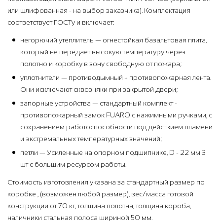
или шлифованная - на выбор заказчика). Комплектация
соответствует ГОСТу и включает:
негорючий утеплитель — огнестойкая базальтовая плита,
который не передает высокую температуру через
полотно и коробку в зону свободную от пожара;
уплотнители — противодымный + противопожарная лента.
Они исключают сквозняки при закрытой двери;
запорные устройства — стандартный комплект -
противопожарный замок FUARO с нажимными ручками, с
сохранением работоспособности под действием пламени
и экстремальных температурных значений;
петли — Усиленные на опорном подшипнике, D - 22 мм 3
шт с большим ресурсом работы.
Стоимость изготовления указана за стандартный размер по
коробке , (возможен любой размер), вес/масса готовой
конструкции от 70 кг, толщина полотна, толщина короба,
наличники стальная полоса шириной 50 мм.