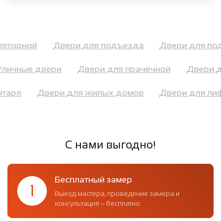
муляторной
Двери для подъезда
Двери для 
ичные двери
Двери для прачечной
Двери дл
ентаря
Двери для жилых домов
Двери для л
С нами выгодно!
Бесплатный замер
1
Выезд мастера, проведение замера и
консультация – бесплатно