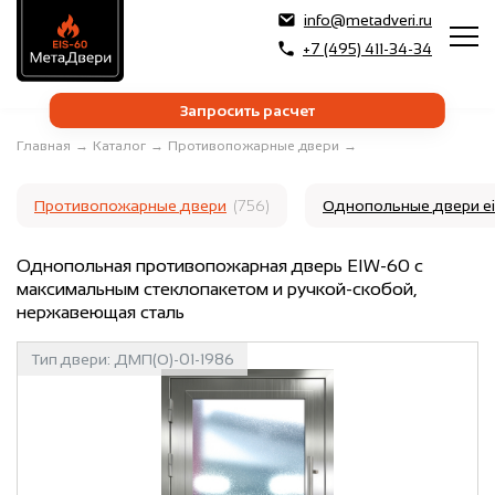
info@metadveri.ru
+7 (495) 411-34-34
Запросить расчет
Главная
→
Каталог
→
Противопожарные двери
→
Противопожарные двери
(756)
Однопольные двери e
Однопольная противопожарная дверь EIW-60 с
максимальным стеклопакетом и ручкой-скобой,
нержавеющая сталь
Тип двери:
ДМП(О)-01-1986