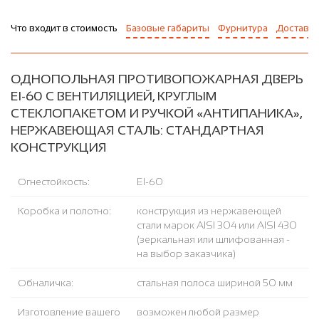
Что входит в стоимость
Базовые габариты
Фурнитура
Доставка
ОДНОПОЛЬНАЯ ПРОТИВОПОЖАРНАЯ ДВЕРЬ
EI-60 С ВЕНТИЛЯЦИЕЙ, КРУГЛЫМ
СТЕКЛОПАКЕТОМ И РУЧКОЙ «АНТИПАНИКА»,
НЕРЖАВЕЮЩАЯ СТАЛЬ: СТАНДАРТНАЯ
КОНСТРУКЦИЯ
Огнестойкость:
EI-60
Коробка и полотно:
конструкция из нержавеющей
стали марок AISI 304 или AISI 430
(зеркальная или шлифованная -
на выбор заказчика)
Обналичка:
стальная полоса шириной 50 мм
Изготовление вашего
возможен любой размер