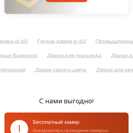
паника ei-60
Глухие двери ei-60
Промышленн
ных балконов
Двери для подъезда
Двери дл
умуляторной
Двери серого цвета
Двери для н
С нами выгодно!
Бесплатный замер
1
Выезд мастера, проведение замера и