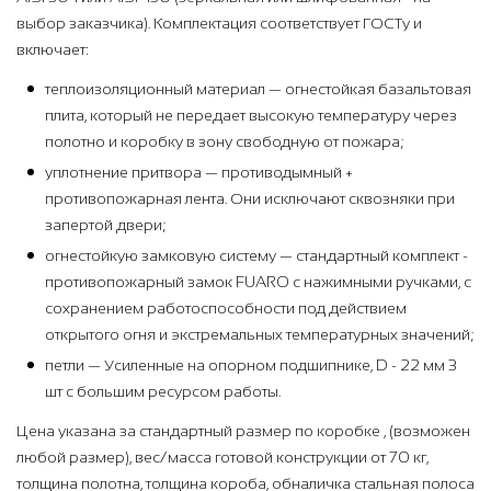
выбор заказчика). Комплектация соответствует ГОСТу и
включает:
теплоизоляционный материал — огнестойкая базальтовая
плита, который не передает высокую температуру через
полотно и коробку в зону свободную от пожара;
уплотнение притвора — противодымный +
противопожарная лента. Они исключают сквозняки при
запертой двери;
огнестойкую замковую систему — стандартный комплект -
противопожарный замок FUARO с нажимными ручками, с
сохранением работоспособности под действием
открытого огня и экстремальных температурных значений;
петли — Усиленные на опорном подшипнике, D - 22 мм 3
шт с большим ресурсом работы.
Цена указана за стандартный размер по коробке , (возможен
любой размер), вес/масса готовой конструкции от 70 кг,
толщина полотна, толщина короба, обналичка стальная полоса