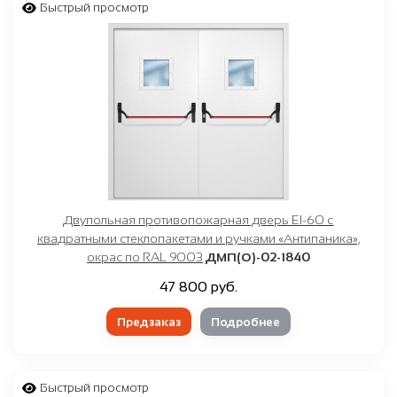
от
₽
до
₽
Быстрый просмотр
Любой
белый
светло-серый
графит, темно-серый
черный
коричневый
Двупольная противопожарная дверь EI-60 с
красный
квадратными стеклопакетами и ручками «Антипаника»,
окрас по RAL 9003
ДМП(О)-02-1840
синий
47 800 руб.
зеленый
Предзаказ
Подробнее
Быстрый просмотр