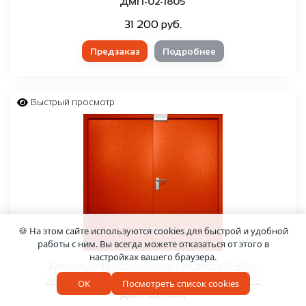
ДМП-02-1805
31 200 руб.
Предзаказ
Подробнее
Быстрый просмотр
🍪 На этом сайте используются cookies для быстрой и удобной
работы с ним. Вы всегда можете отказаться от этого в
настройках вашего браузера.
Двупольная противопожарная дверь EI-60 с
электромагнитным замком, окрас по RAL 3003
OK
Посмотреть список cookies
ДМП-02-1804