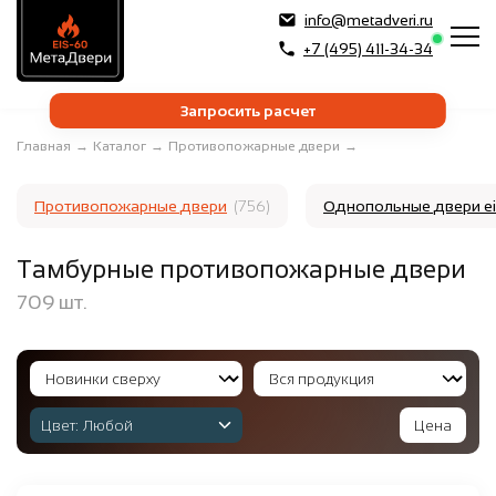
info@metadveri.ru
+7 (495) 411-34-34
Запросить расчет
Главная
→
Каталог
→
Противопожарные двери
→
Противопожарные двери
(756)
Однопольные двери e
Тамбурные противопожарные двери
709
шт.
Цвет:
Любой
Цена