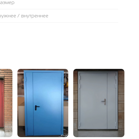
размер
аружнее / внутреннее
противопожарная лента
ьтовая плита