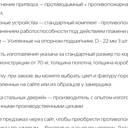
тнение притвора — противодымный + противопожарная
и;
рные устройства — стандартный комплект - противоп
анением работоспособности под действием пламени и
и — Усиленные на опорном подшипнике, D - 22 мм 3 ш
ть изготовления указана за стандартный размер по ко
 конструкции от 70 кг, толщина полотна, толщина коро
тку: при заказе, вы можете выбрать цвет и фактуру по
вленных на сайте или из образцов у замерщика.
а стальных дверей» — производитель с опытом изгото
нными производственными цехами.
е предзаказ через сайт, чтобы приобрести противоп
иста по замерам — бесплатно, расчет по чертежу. Дост