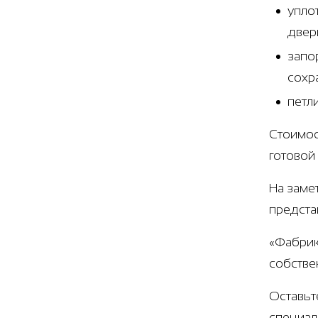
упло
двер
запо
сохр
петл
Стоимос
готовой
На заме
предста
«Фабрик
собстве
Оставьт
специал