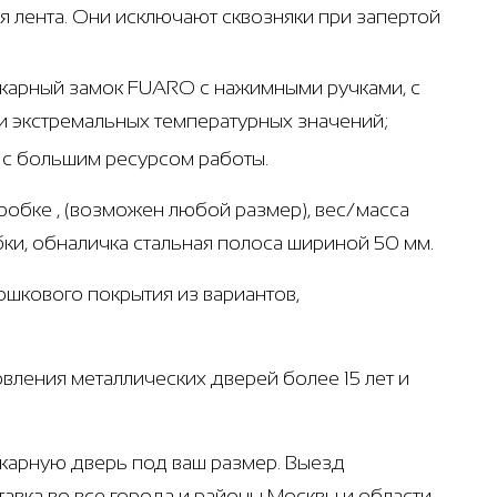
 лента. Они исключают сквозняки при запертой
ожарный замок FUARO с нажимными ручками, с
 экстремальных температурных значений;
т с большим ресурсом работы.
робке , (возможен любой размер), вес/масса
бки, обналичка стальная полоса шириной 50 мм.
рошкового покрытия из вариантов,
вления металлических дверей более 15 лет и
ожарную дверь под ваш размер. Выезд
авка во все города и районы Москвы и области,