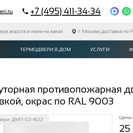
+7 (495) 411-34-34
ri.ru
и, ворота и люки на заказ
г. Москва, доставка по 
ТЕРМОДВЕРИ В ДОМ
УСЛУГИ
Ф
уторная противопожарная дв
вкой, окрас по RAL 9003
Цена 
вери:
ДМП-02-1822
25