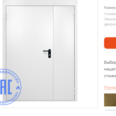
Размер
Стоимо
Заказы
дверно
Выбир
нашег
стоим
Порош