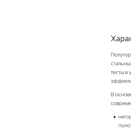
Хара
Полутор
стальны
тесты в
эффекти
В основ
совреме
него
поло