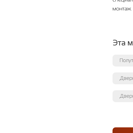
монтаж.
Эта м
Полут
Двери
Двери