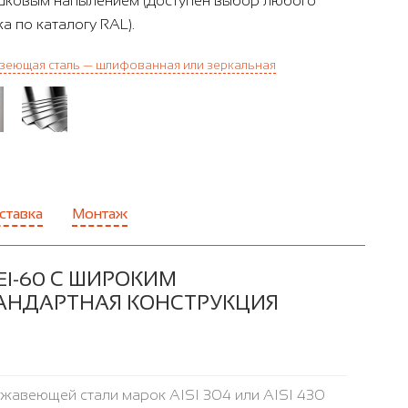
ковым напылением (доступен выбор любого
ка по каталогу RAL).
еющая сталь — шлифованная или зеркальная
ставка
Монтаж
I-60 С ШИРОКИМ
ТАНДАРТНАЯ КОНСТРУКЦИЯ
ржавеющей стали марок AISI 304 или AISI 430