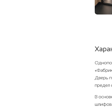
Хара
Однопол
«Фабрик
Дверь п
предел 
В основ
шлифова