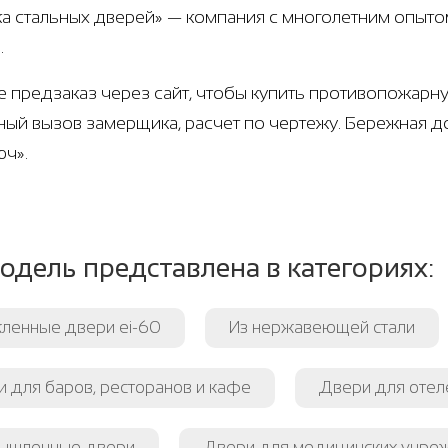
а стальных дверей» — компания с многолетним опыт
.
е предзаказ через сайт, чтобы купить противопожарн
ный вызов замерщика, расчет по чертежу. Бережная д
юч».
одель представлена в категориях:
ленные двери ei-60
Из нержавеющей стали
 для баров, ресторанов и кафе
Двери для отеле
ышленные двери
Двери для медицинских учре