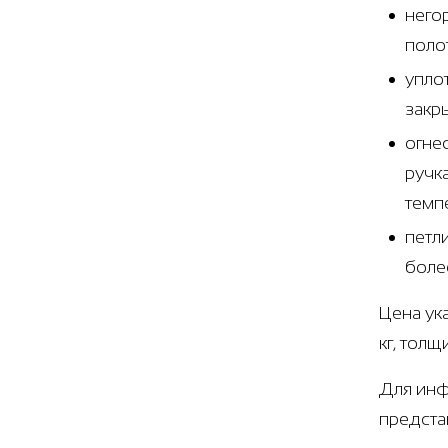
него
поло
упло
закр
огне
ручк
темп
петл
боле
Цена ук
кг, тол
Для инф
предста