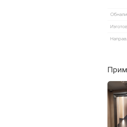
Обнали
Изгото
Направ
Угол от
Уплотни
Прим
Наполн