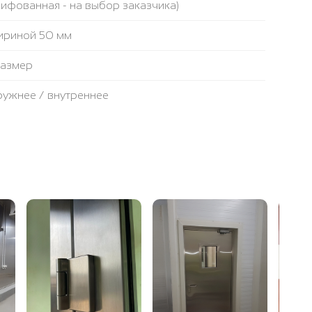
лифованная - на выбор заказчика)
ириной 50 мм
размер
аружнее / внутреннее
противопожарная лента
ьтовая плита