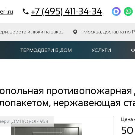
+7 (495) 411-34-34
ri.ru
и, ворота и люки на заказ
г. Москва, доставка по 
ТЕРМОДВЕРИ В ДОМ
УСЛУГИ
Ф
опольная противопожарная 
клопакетом, нержавеющая ст
Цена 
вери:
ДМП(О)-01-1953
50