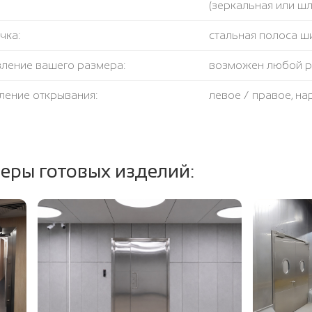
(зеркальная или ш
чка:
стальная полоса ш
вление вашего размера:
возможен любой 
ление открывания:
левое / правое, н
крывания:
180 градусов
тель:
противодымный + 
еры готовых изделий:
ение полотна и коробки:
огнестойкая базал