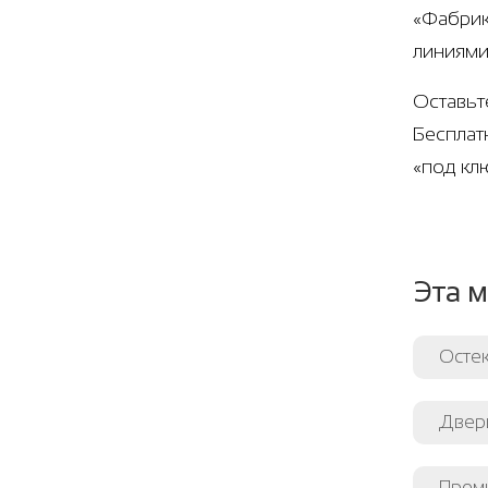
«Фабрик
линиями
Оставьт
Бесплат
«под кл
Эта м
Остек
Двери
Пром