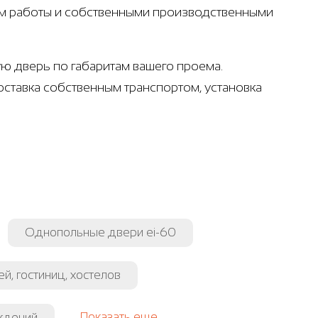
ом работы и собственными производственными
ую дверь по габаритам вашего проема.
оставка собственным транспортом, установка
Однопольные двери ei-60
й, гостиниц, хостелов
Показать еще
ждений