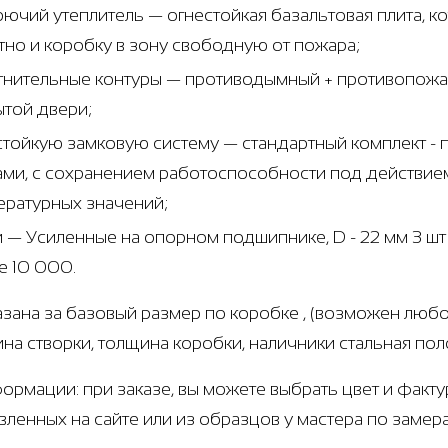
рючий утеплитель — огнестойкая базальтовая плита, 
тно и коробку в зону свободную от пожара;
тнительные контуры — противодымный + противопожар
ытой двери;
стойкую замковую систему — стандартный комплект 
ами, с сохранением работоспособности под действием
ературных значений;
и — Усиленные на опорном подшипнике, D - 22 мм 3 ш
е 10 000.
азана за базовый размер по коробке , (возможен любо
щина створки, толщина коробки, наличники стальная по
ормации: при заказе, вы можете выбрать цвет и факту
вленных на сайте или из образцов у мастера по замер