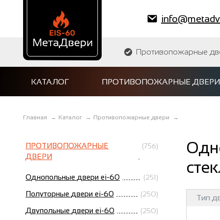
info@metadve
Противопожарные двер
КАТАЛОГ
ПРОТИВОПОЖАРНЫЕ ДВЕРИ
Главная
→
Каталог
→
Противопожарные двери
→
Одн
ПРОТИВОПОЖАРНЫЕ
(756)
ДВЕРИ
сте
Однопольные двери ei-60
(251)
Полуторные двери ei-60
(250)
Тип д
Двупольные двери ei-60
(250)