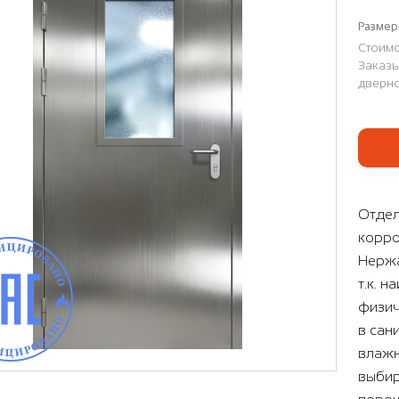
Размер
Стоимо
Заказы
дверно
Отдел
корро
Нержа
т.к. 
физич
в сан
влажн
выбир