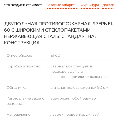
Что входит в стоимость
Базовые габариты
Фурнитура
Доставка
ДВУПОЛЬНАЯ ПРОТИВОПОЖАРНАЯ ДВЕРЬ EI-
60 С ШИРОКИМИ СТЕКЛОПАКЕТАМИ,
НЕРЖАВЕЮЩАЯ СТАЛЬ: СТАНДАРТНАЯ
КОНСТРУКЦИЯ
Огнестойкость:
EI-60
Коробка и полотно:
сварная конструкция из
нержавеющей стали
(шлифованной или зеркальной)
Обналичка:
стальная полоса шириной 50 мм
Изготовление вашего
возможен любой размер
размера:
Направление
левое / правое, наружнее /