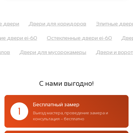
ые двери
Двери для коридоров
Элитные дв
е двери ei-60
Остекленные двери ei-60
Двери
оллов
Двери для мусорокамеры
Двери и воро
С нами выгодно!
Бесплатный замер
1
Выезд мастера, проведение замера и
консультация – бесплатно