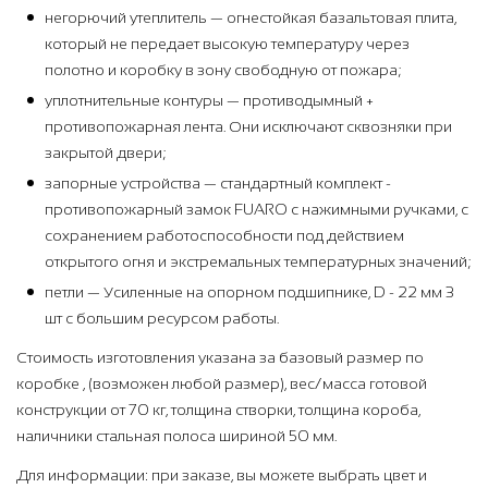
негорючий утеплитель — огнестойкая базальтовая плита,
который не передает высокую температуру через
полотно и коробку в зону свободную от пожара;
уплотнительные контуры — противодымный +
противопожарная лента. Они исключают сквозняки при
закрытой двери;
запорные устройства — стандартный комплект -
противопожарный замок FUARO с нажимными ручками, с
сохранением работоспособности под действием
открытого огня и экстремальных температурных значений;
петли — Усиленные на опорном подшипнике, D - 22 мм 3
шт с большим ресурсом работы.
Стоимость изготовления указана за базовый размер по
коробке , (возможен любой размер), вес/масса готовой
конструкции от 70 кг, толщина створки, толщина короба,
наличники стальная полоса шириной 50 мм.
Для информации: при заказе, вы можете выбрать цвет и