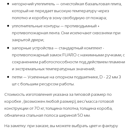
негорючий утеплитель — огнестойкая базальтовая плита,
который не передает высокую температуру через
полотно и коробку в зону свободную от пожара;
уплотнительные контуры — противодымный +
противопожарная лента. Они исключают сквозняки при
закрытой двери;
запорные устройства — стандартный комплект -
противопожарный замок FUARO с нажимными ручками, с
сохранением работоспособности под действием пламени
и экстремальных температурных значений;
петли — Усиленные на опорном подшипнике, D - 22 мм 3
шт с большим ресурсом работы.
Стоимость изготовления указана за типовой размер по
коробке , (возможен любой размер), вес/масса готовой
конструкции от 70 кг, толщина полотна, толщина короба,
обналичка стальная полоса шириной 50 мм.
На заметку: при заказе, вы можете выбрать цвет и фактуру