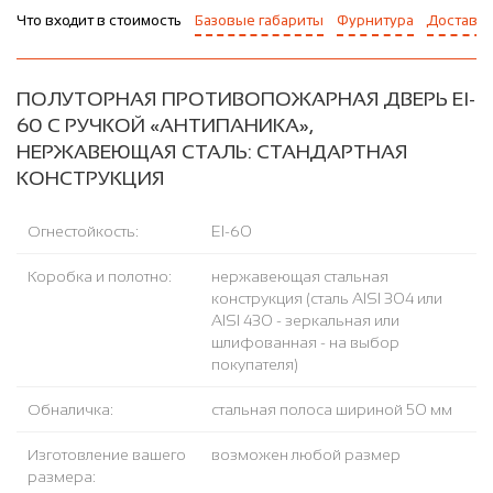
Что входит в стоимость
Базовые габариты
Фурнитура
Доставка
ПОЛУТОРНАЯ ПРОТИВОПОЖАРНАЯ ДВЕРЬ EI-
60 С РУЧКОЙ «АНТИПАНИКА»,
НЕРЖАВЕЮЩАЯ СТАЛЬ: СТАНДАРТНАЯ
КОНСТРУКЦИЯ
Огнестойкость:
EI-60
Коробка и полотно:
нержавеющая стальная
конструкция (сталь AISI 304 или
AISI 430 - зеркальная или
шлифованная - на выбор
покупателя)
Обналичка:
стальная полоса шириной 50 мм
Изготовление вашего
возможен любой размер
размера: