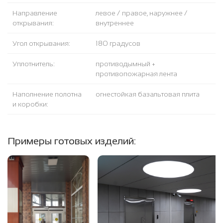
Направление
левое / правое, наружнее /
открывания:
внутреннее
Угол открывания:
180 градусов
Уплотнитель:
противодымный +
противопожарная лента
Наполнение полотна
огнестойкая базальтовая плита
и коробки:
Примеры готовых изделий: