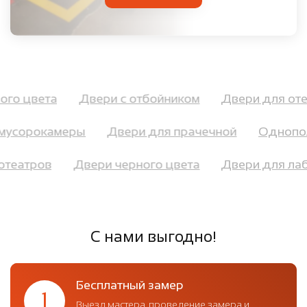
ерого цвета
Двери с отбойником
Двери для от
усорокамеры
Двери для прачечной
Однополь
инотеатров
Двери черного цвета
Двери для л
С нами выгодно!
Бесплатный замер
1
Выезд мастера, проведение замера и