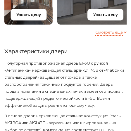
Узнать цену
Узнать цену
Смотреть ещё
Характеристики двери
Полуторная противопожарная дверь EI-60 с ручкой
«Антипаника», нержавеющая сталь, артикул 1958 от «Фабрики
стальных дверей» защищает от пожара, а также
распространения токсичных продуктов горения. Дверь
прошла испытания в специальных печах и имеет сертификат,
подтверждающий предел огнестойкости EI-60. Время
эффективной защиты равняется одному часу.
В основе двери нержавеющая стальная конструкция (сталь
AISI 304 или AISI 430 - зеркальная или шлифованная - на
выбор покупателя). Комплектация соответствует ГОСТу и