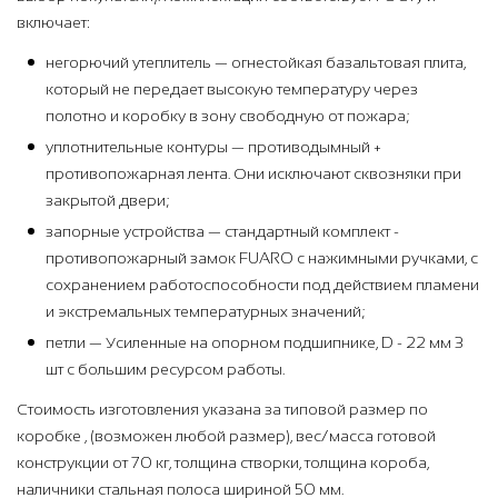
включает:
негорючий утеплитель — огнестойкая базальтовая плита,
который не передает высокую температуру через
полотно и коробку в зону свободную от пожара;
уплотнительные контуры — противодымный +
противопожарная лента. Они исключают сквозняки при
закрытой двери;
запорные устройства — стандартный комплект -
противопожарный замок FUARO с нажимными ручками, с
сохранением работоспособности под действием пламени
и экстремальных температурных значений;
петли — Усиленные на опорном подшипнике, D - 22 мм 3
шт с большим ресурсом работы.
Стоимость изготовления указана за типовой размер по
коробке , (возможен любой размер), вес/масса готовой
конструкции от 70 кг, толщина створки, толщина короба,
наличники стальная полоса шириной 50 мм.