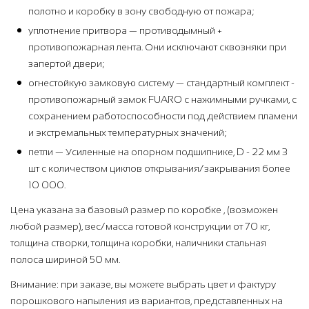
полотно и коробку в зону свободную от пожара;
уплотнение притвора — противодымный +
противопожарная лента. Они исключают сквозняки при
запертой двери;
огнестойкую замковую систему — стандартный комплект -
противопожарный замок FUARO с нажимными ручками, с
сохранением работоспособности под действием пламени
и экстремальных температурных значений;
петли — Усиленные на опорном подшипнике, D - 22 мм 3
шт с количеством циклов открывания/закрывания более
10 000.
Цена указана за базовый размер по коробке , (возможен
любой размер), вес/масса готовой конструкции от 70 кг,
толщина створки, толщина коробки, наличники стальная
полоса шириной 50 мм.
Внимание: при заказе, вы можете выбрать цвет и фактуру
порошкового напыления из вариантов, представленных на