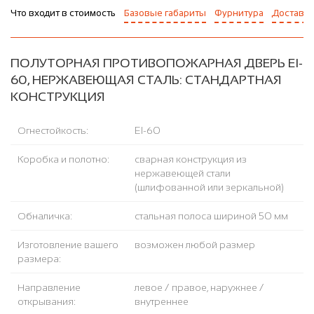
Что входит в стоимость
Базовые габариты
Фурнитура
Доставка
ПОЛУТОРНАЯ ПРОТИВОПОЖАРНАЯ ДВЕРЬ EI-
60, НЕРЖАВЕЮЩАЯ СТАЛЬ: СТАНДАРТНАЯ
КОНСТРУКЦИЯ
Огнестойкость:
EI-60
Коробка и полотно:
сварная конструкция из
нержавеющей стали
(шлифованной или зеркальной)
Обналичка:
стальная полоса шириной 50 мм
Изготовление вашего
возможен любой размер
размера:
Направление
левое / правое, наружнее /
открывания:
внутреннее