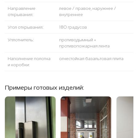
Направление
левое / правое, наружнее /
открывания:
внутреннее
Угол открывания:
180 градусов
Уплотнитель:
противодымный +
противопожарная лента
Наполнение полотна
огнестойкая базальтовая плита
и коробки:
Примеры готовых изделий: