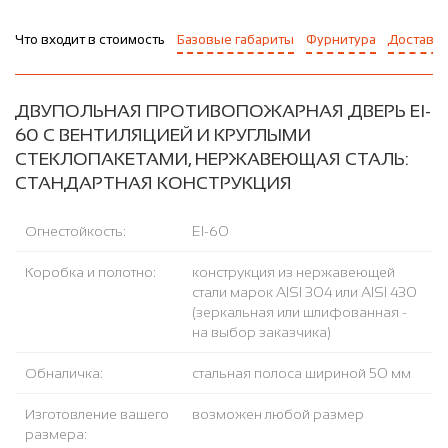
Что входит в стоимость
Базовые габариты
Фурнитура
Доставка
ДВУПОЛЬНАЯ ПРОТИВОПОЖАРНАЯ ДВЕРЬ EI-
60 С ВЕНТИЛЯЦИЕЙ И КРУГЛЫМИ
СТЕКЛОПАКЕТАМИ, НЕРЖАВЕЮЩАЯ СТАЛЬ:
СТАНДАРТНАЯ КОНСТРУКЦИЯ
Огнестойкость:
EI-60
Коробка и полотно:
конструкция из нержавеющей
стали марок AISI 304 или AISI 430
(зеркальная или шлифованная -
на выбор заказчика)
Обналичка:
стальная полоса шириной 50 мм
Изготовление вашего
возможен любой размер
размера: