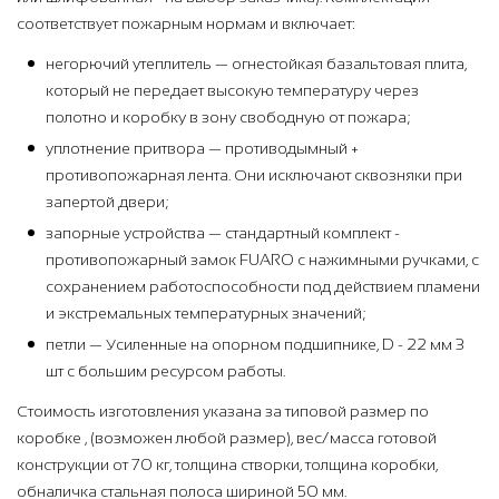
соответствует пожарным нормам и включает:
негорючий утеплитель — огнестойкая базальтовая плита,
который не передает высокую температуру через
полотно и коробку в зону свободную от пожара;
уплотнение притвора — противодымный +
противопожарная лента. Они исключают сквозняки при
запертой двери;
запорные устройства — стандартный комплект -
противопожарный замок FUARO с нажимными ручками, с
сохранением работоспособности под действием пламени
и экстремальных температурных значений;
петли — Усиленные на опорном подшипнике, D - 22 мм 3
шт с большим ресурсом работы.
Стоимость изготовления указана за типовой размер по
коробке , (возможен любой размер), вес/масса готовой
конструкции от 70 кг, толщина створки, толщина коробки,
обналичка стальная полоса шириной 50 мм.