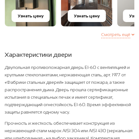
Узнать цену
Узнать цену
Узна
Смотреть ещё
Характеристики двери
Двупольная противопожарная дверь EI-60 с вентиляцией и
круглыми стеклопакетами, нержавеющая сталь, арт. 1977 от
«Фабрики стальных дверей» защищает от пожара, а также
распространения дыма. Дверь прошла сертификационные
испытания в специальных печах и имеет сертификат,
подтверждающий огнестойкость EI-60. Время эффективной
защиты равняется одному часу.
Прочность и жесткость обеспечивает конструкция из
нержавеющей стали марок AISI 304 или AISI 430 (зеркальная
или шлифованная - на выбор заказчика). Комплектация