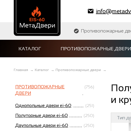
info@metadve
Противопожарные двер
КАТАЛОГ
ПРОТИВОПОЖАРНЫЕ ДВЕРИ
Главная
→
Каталог
→
Противопожарные двери
→
Пол
ПРОТИВОПОЖАРНЫЕ
(756)
ДВЕРИ
и к
Однопольные двери ei-60
(251)
Полуторные двери ei-60
(250)
Тип д
Двупольные двери ei-60
(250)