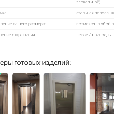
зеркальной)
чка:
стальная полоса ш
вление вашего размера:
возможен любой 
ление открывания:
левое / правое, н
крывания:
180 градусов
тель:
противодымный + 
еры готовых изделий:
ение полотна и коробки:
огнестойкая базал