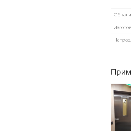
Обнали
Изгото
Направ
Угол от
Уплотни
Прим
Наполн