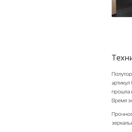
Техн
Полутор
артикул
прошла 
Время э
Прочнос
зеркаль