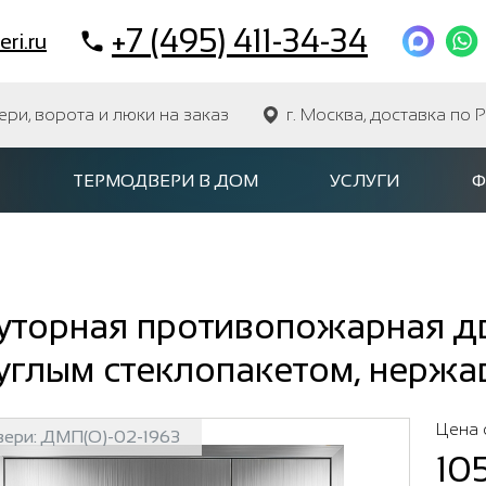
+7 (495) 411-34-34
ri.ru
и, ворота и люки на заказ
г. Москва, доставка по 
ТЕРМОДВЕРИ В ДОМ
УСЛУГИ
Ф
уторная противопожарная дв
руглым стеклопакетом, нерж
Цена 
вери:
ДМП(О)-02-1963
10