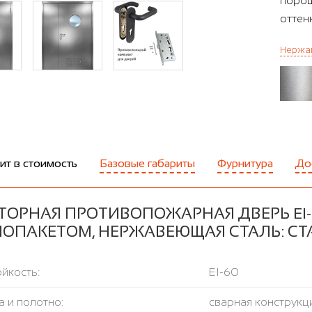
порош
оттен
Нержав
ит в стоимость
Базовые габариты
Фурнитура
До
ТОРНАЯ ПРОТИВОПОЖАРНАЯ ДВЕРЬ EI-
ЛОПАКЕТОМ, НЕРЖАВЕЮЩАЯ СТАЛЬ: С
йкость:
EI-60
 и полотно:
сварная конструкц