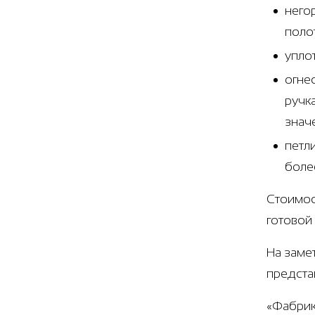
него
поло
упло
огне
ручк
знач
петл
боле
Стоимос
готовой
На заме
предста
«Фабрик