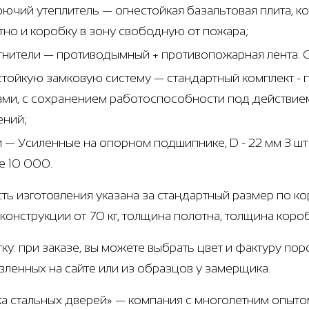
рючий утеплитель — огнестойкая базальтовая плита, 
тно и коробку в зону свободную от пожара;
тнители — противодымный + противопожарная лента. 
стойкую замковую систему — стандартный комплект 
ами, с сохранением работоспособности под действие
ений;
и — Усиленные на опорном подшипнике, D - 22 мм 3 ш
е 10 000.
ть изготовления указана за стандартный размер по ко
 конструкции от 70 кг, толщина полотна, толщина коро
тку: при заказе, вы можете выбрать цвет и фактуру по
вленных на сайте или из образцов у замерщика.
а стальных дверей» — компания с многолетним опыт