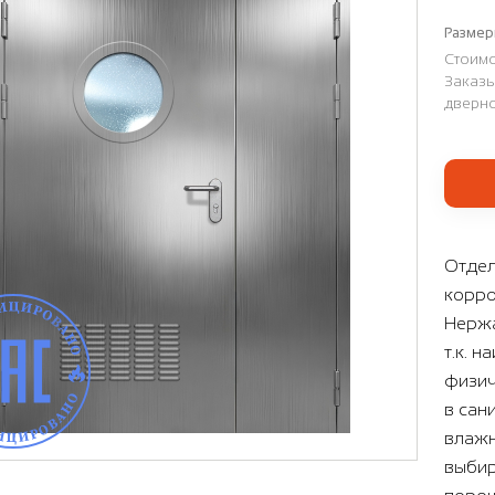
Размер
Стоимо
Заказы
дверно
Отдел
корро
Нержа
т.к. 
физич
в сан
влажн
выбир