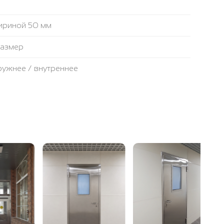
ириной 50 мм
размер
аружнее / внутреннее
противопожарная лента
ьтовая плита