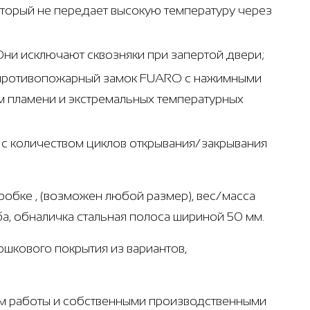
который не передает высокую температуру через
Они исключают сквозняки при запертой двери;
- противопожарный замок FUARO с нажимными
м пламени и экстремальных температурных
т с количеством циклов открывания/закрывания
робке , (возможен любой размер), вес/масса
ба, обналичка стальная полоса шириной 50 мм.
рошкового покрытия из вариантов,
ом работы и собственными производственными