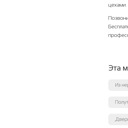
цехами.
Позвони
Бесплат
професс
Эта м
Из н
Полут
Двери