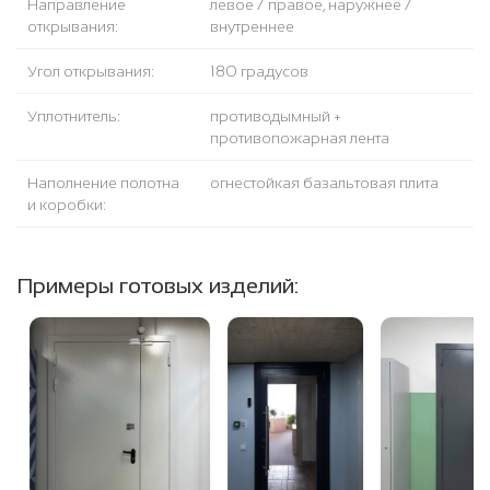
Направление
левое / правое, наружнее /
открывания:
внутреннее
Угол открывания:
180 градусов
Уплотнитель:
противодымный +
противопожарная лента
Наполнение полотна
огнестойкая базальтовая плита
и коробки:
Примеры готовых изделий: