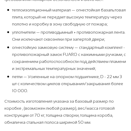
теплоизоляционный материал — огнестойкая базальтовая
плита, который не передает высокую температуру через
полотно и коробку в зону свободную от пожара;
уплотнители — противодымный + противопожарная лента.
Они исключают сквозняки при запертой двери;
огнестойкую замковую систему — стандартный комплект -
противопожарный замок FUARO с нажимными ручками, с
сохранением работоспособности под действием пламени
и экстремальных температурных значений;
петли — Усиленные на опорном подшипнике, D - 22 мм 3
шт с количеством циклов открывания/закрывания более
10 000.
Стоимость изготовления указана за базовый размер по
коробке , (возможен любой размер), вес/масса готовой
конструкции от 70 кг, толщина створки, толщина короба,
обналичка стальная полоса шириной 50 мм.