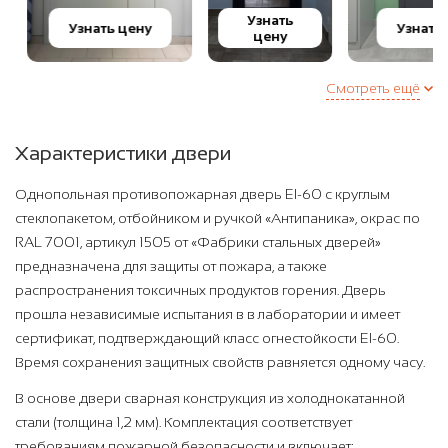
Узнать
Узнать цену
Узнать ц
цену
Смотреть ещё
Характеристики двери
Однопольная противопожарная дверь EI-60 с круглым
стеклопакетом, отбойником и ручкой «Антипаника», окрас по
RAL 7001, артикул 1505 от «Фабрики стальных дверей»
предназначена для защиты от пожара, а также
распространения токсичных продуктов горения. Дверь
прошла независимые испытания в в лаборатории и имеет
сертификат, подтверждающий класс огнестойкости EI-60.
Время сохранения защитных свойств равняется одному часу.
В основе двери сварная конструкция из холоднокатанной
стали (толщина 1,2 мм). Комплектация соответствует
требованиям пожарной безопасности и включает: