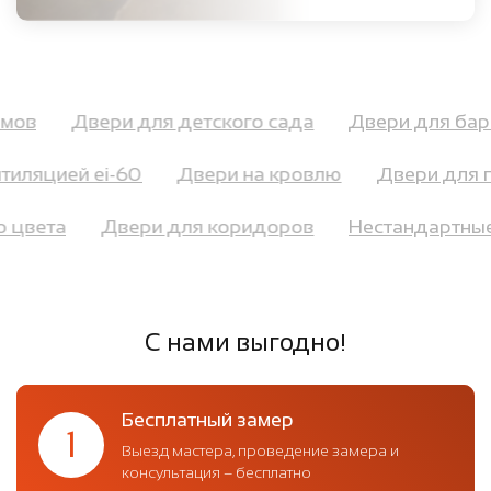
домов
Двери для детского сада
Двери для ба
иляцией ei-60
Двери на кровлю
Двери для п
го цвета
Двери для коридоров
Нестандартн
С нами выгодно!
Бесплатный замер
1
Выезд мастера, проведение замера и
консультация – бесплатно