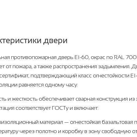
ктеристики двери
ная противопожарная дверь EI-60, окрас по RAL 7001,
т от пожара, а также распространения задымления. Дв
 сертификат, подтверждающий класс огнестойкости EI
оляции равняется одному часу.
ть и жесткость обеспечивает сварная конструкция из х
тация соответствует ГОСТу и включает:
оизоляционный материал — огнестойкая базальтовая п
ературу через полотно и коробку в зону свободную о