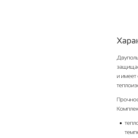
Хара
Двуполь
защищае
и имеет
теплоиз
Прочнос
Комплек
тепл
темп