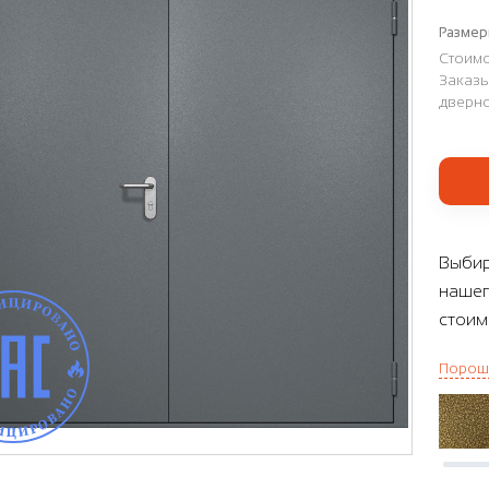
Размер
Стоимо
Заказы
дверно
Выбир
нашег
стоим
Порош