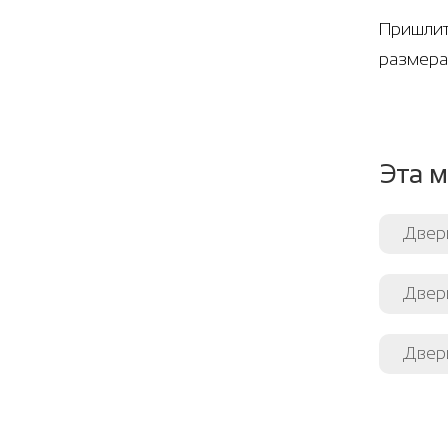
Пришлит
размера
Эта м
Двер
Двер
Двери