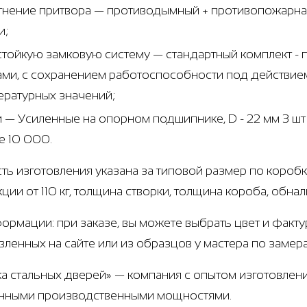
тнение притвора — противодымный + противопожарная
и;
стойкую замковую систему — стандартный комплект 
ами, с сохранением работоспособности под действием
ературных значений;
и — Усиленные на опорном подшипнике, D - 22 мм 3 ш
е 10 000.
ть изготовления указана за типовой размер по коробк
ции от 110 кг, толщина створки, толщина короба, обна
ормации: при заказе, вы можете выбрать цвет и факту
вленных на сайте или из образцов у мастера по замер
а стальных дверей» — компания с опытом изготовлени
нными производственными мощностями.