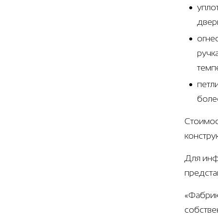
упло
двер
огне
ручк
темп
петл
боле
Стоимос
конструк
Для инф
предста
«Фабрик
собстве