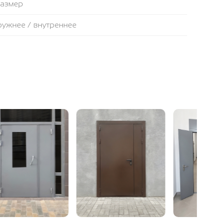
размер
аружнее / внутреннее
противопожарная лента
ьтовая плита