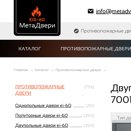
info@metadve
Противопожарные двер
КАТАЛОГ
ПРОТИВОПОЖАРНЫЕ ДВЕРИ
Главная
→
Каталог
→
Противопожарные двери
→
Двуп
ПРОТИВОПОЖАРНЫЕ
(756)
ДВЕРИ
700
Однопольные двери ei-60
(251)
Полуторные двери ei-60
(250)
Тип д
Двупольные двери ei-60
(250)