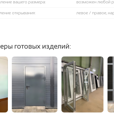
вление вашего размера:
возможен любой 
ление открывания:
левое / правое, н
крывания:
180 градусов
тель:
противодымный + 
еры готовых изделий:
ение полотна и коробки:
огнестойкая базал