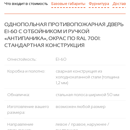
Что входит в стоимость
Базовые габариты
Фурнитура
Доставка
ОДНОПОЛЬНАЯ ПРОТИВОПОЖАРНАЯ ДВЕРЬ
EI-60 С ОТБОЙНИКОМ И РУЧКОЙ
«АНТИПАНИКА», ОКРАС ПО RAL 7001:
СТАНДАРТНАЯ КОНСТРУКЦИЯ
Огнестойкость:
EI-60
Коробка и полотно:
сварная конструкция из
холоднокатанной стали (толщина
1,2 мм)
Обналичка:
стальная полоса шириной 50 мм
Изготовление вашего
возможен любой размер
размера:
Направление
левое / правое, наружнее /