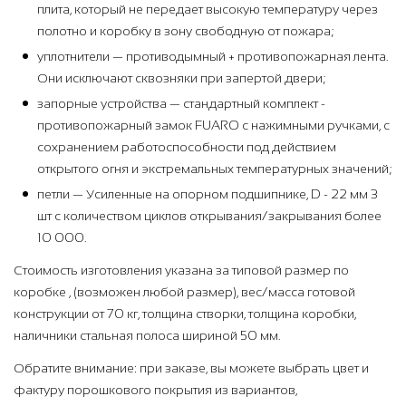
плита, который не передает высокую температуру через
полотно и коробку в зону свободную от пожара;
уплотнители — противодымный + противопожарная лента.
Они исключают сквозняки при запертой двери;
запорные устройства — стандартный комплект -
противопожарный замок FUARO с нажимными ручками, с
сохранением работоспособности под действием
открытого огня и экстремальных температурных значений;
петли — Усиленные на опорном подшипнике, D - 22 мм 3
шт с количеством циклов открывания/закрывания более
10 000.
Стоимость изготовления указана за типовой размер по
коробке , (возможен любой размер), вес/масса готовой
конструкции от 70 кг, толщина створки, толщина коробки,
наличники стальная полоса шириной 50 мм.
Обратите внимание: при заказе, вы можете выбрать цвет и
фактуру порошкового покрытия из вариантов,