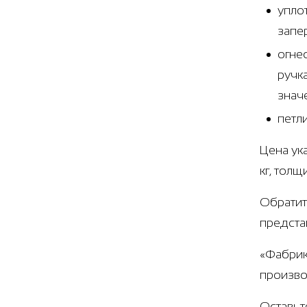
упло
запе
огне
ручк
знач
петл
Цена ук
кг, тол
Обратит
предста
«Фабрик
произво
Оставьт