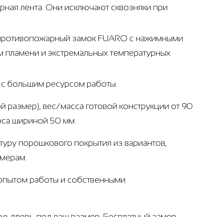
ная лента. Они исключают сквозняки при
- противопожарный замок FUARO с нажимными
м пламени и экстремальных температурных
т с большим ресурсом работы.
й размер), вес/масса готовой конструкции от 90
оса шириной 50 мм.
ктуру порошкового покрытия из вариантов,
амерам.
 опытом работы и собственными
ую дверь под ваш размер. Бесплатный замер,