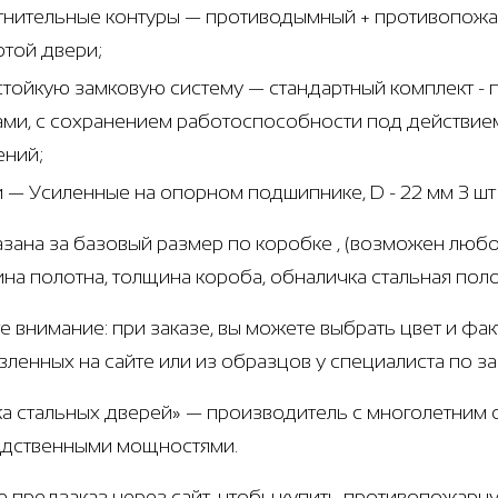
тнительные контуры — противодымный + противопожар
ртой двери;
стойкую замковую систему — стандартный комплект 
ами, с сохранением работоспособности под действие
ений;
и — Усиленные на опорном подшипнике, D - 22 мм 3 ш
азана за базовый размер по коробке , (возможен любо
щина полотна, толщина короба, обналичка стальная пол
е внимание: при заказе, вы можете выбрать цвет и фа
вленных на сайте или из образцов у специалиста по з
а стальных дверей» — производитель с многолетним
дственными мощностями.
е предзаказ через сайт, чтобы купить противопожарн