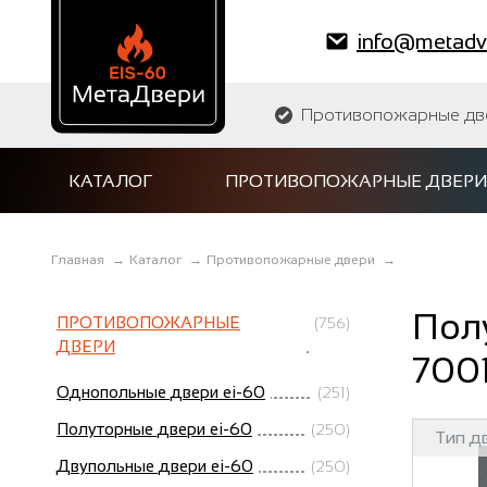
info@metadve
Противопожарные двер
КАТАЛОГ
ПРОТИВОПОЖАРНЫЕ ДВЕРИ
Главная
→
Каталог
→
Противопожарные двери
→
Полу
ПРОТИВОПОЖАРНЫЕ
(756)
ДВЕРИ
700
Однопольные двери ei-60
(251)
Полуторные двери ei-60
(250)
Тип д
Двупольные двери ei-60
(250)