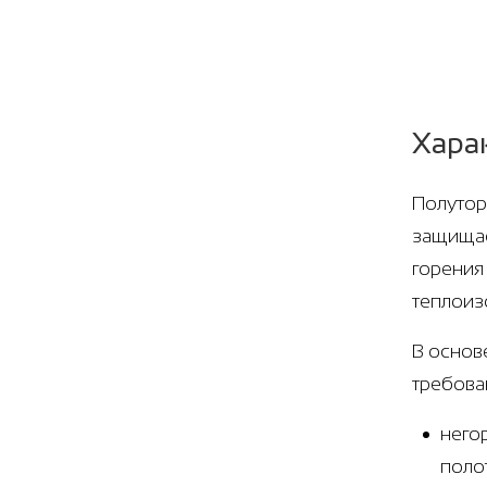
Хара
Полутор
защищае
горения
теплоиз
В основ
требова
него
поло