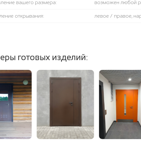
вление вашего размера:
возможен любой 
ление открывания:
левое / правое, н
крывания:
180 градусов
тель:
противодымный + 
еры готовых изделий:
ение полотна и коробки:
огнестойкая базал