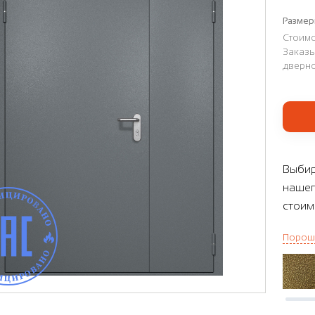
Размер
Стоимо
Заказы
дверно
Выбир
нашег
стоим
Порош