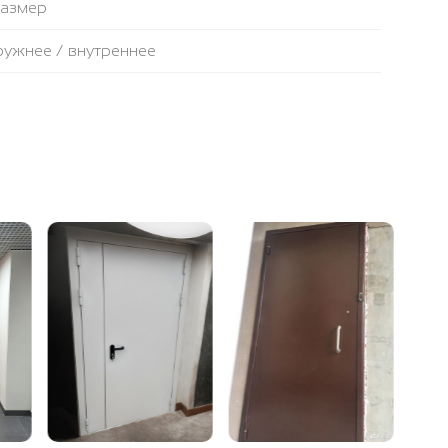
размер
аружнее / внутреннее
противопожарная лента
ьтовая плита