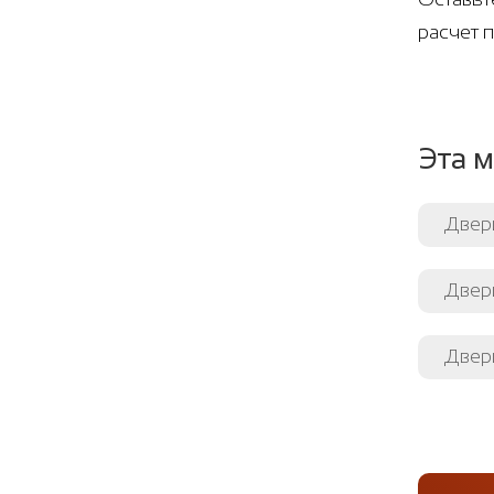
расчет 
Эта м
Двер
Двери
Двери