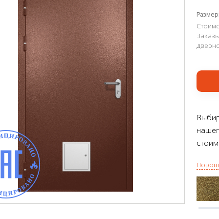
Размер
Стоимо
Заказы
дверно
Выбир
нашег
стоим
Порош