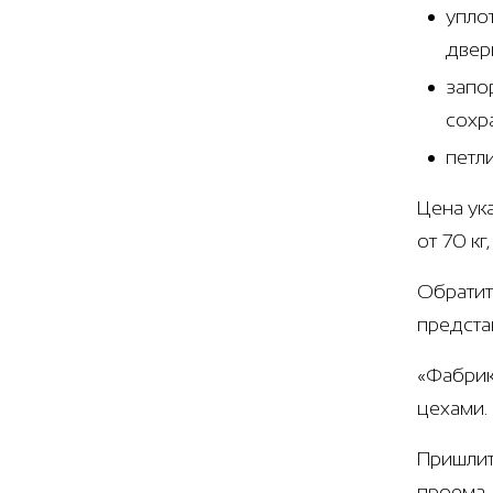
упло
двер
запо
сохр
петл
Цена ук
от 70 к
Обратит
предста
«Фабрик
цехами.
Пришлит
проема.