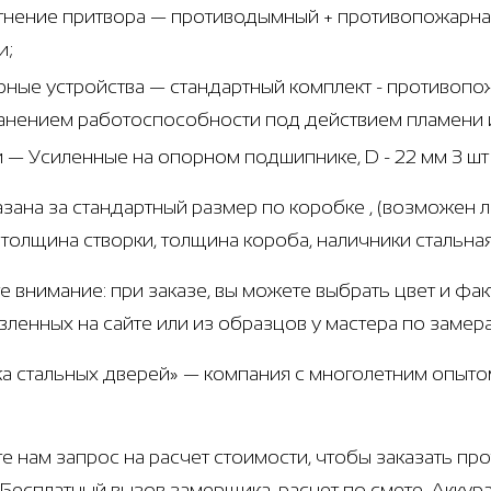
тнение притвора — противодымный + противопожарная
и;
рные устройства — стандартный комплект - противоп
анением работоспособности под действием пламени и
и — Усиленные на опорном подшипнике, D - 22 мм 3 ш
азана за стандартный размер по коробке , (возможен 
г, толщина створки, толщина короба, наличники стальн
е внимание: при заказе, вы можете выбрать цвет и фа
вленных на сайте или из образцов у мастера по замер
а стальных дверей» — компания с многолетним опыт
е нам запрос на расчет стоимости, чтобы заказать п
 Бесплатный вызов замерщика, расчет по смете. Аккур