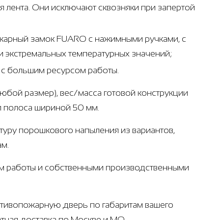
 лента. Они исключают сквозняки при запертой
ожарный замок FUARO с нажимными ручками, с
 экстремальных температурных значений;
т с большим ресурсом работы.
любой размер), вес/масса готовой конструкции
ая полоса шириной 50 мм.
ктуру порошкового напыления из вариантов,
ам.
ом работы и собственными производственными
ротивопожарную дверь по габаритам вашего
атная доставка по Москве и МО,