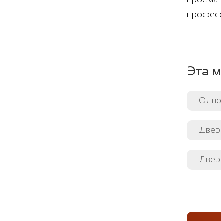
професс
Эта м
Одно
Двери
Двери