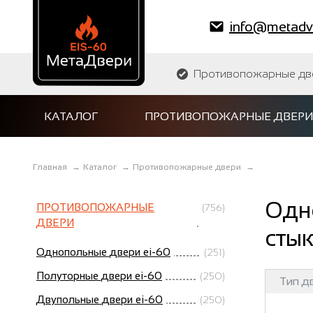
info@metadve
Противопожарные двер
КАТАЛОГ
ПРОТИВОПОЖАРНЫЕ ДВЕРИ
Главная
→
Каталог
→
Противопожарные двери
→
Одн
ПРОТИВОПОЖАРНЫЕ
(756)
ДВЕРИ
стык
Однопольные двери ei-60
(251)
Полуторные двери ei-60
(250)
Тип д
Двупольные двери ei-60
(250)