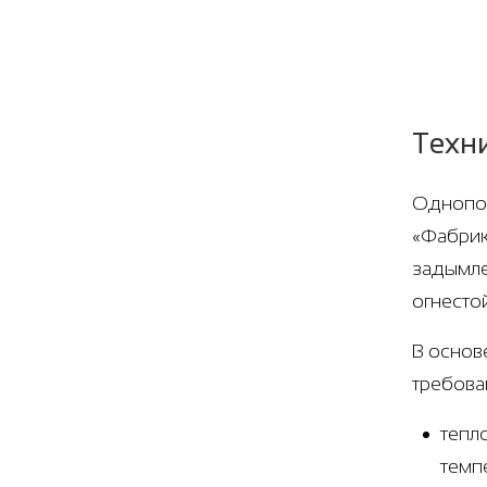
Техн
Однопол
«Фабрик
задымле
огнесто
В основ
требова
тепл
темп