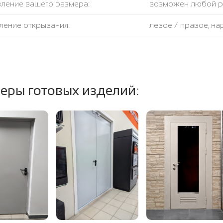
вление вашего размера:
возможен любой 
ление открывания:
левое / правое, н
крывания:
180 градусов
тель:
противодымный + 
еры готовых изделий:
ение полотна и коробки:
огнестойкая базал