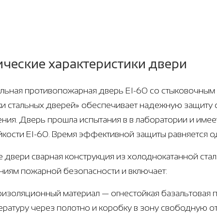
ические характеристики двери
ьная противопожарная дверь EI-60 со стыковочным узл
и стальных дверей» обеспечивает надежную защиту о
ния. Дверь прошла испытания в в лаборатории и име
йкости EI-60. Время эффективной защиты равняется о
е двери сварная конструкция из холоднокатанной стали
ниям пожарной безопасности и включает:
оизоляционный материал — огнестойкая базальтовая п
ературу через полотно и коробку в зону свободную о