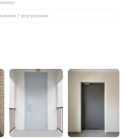
размер
аружнее / внутреннее
противопожарная лента
ьтовая плита