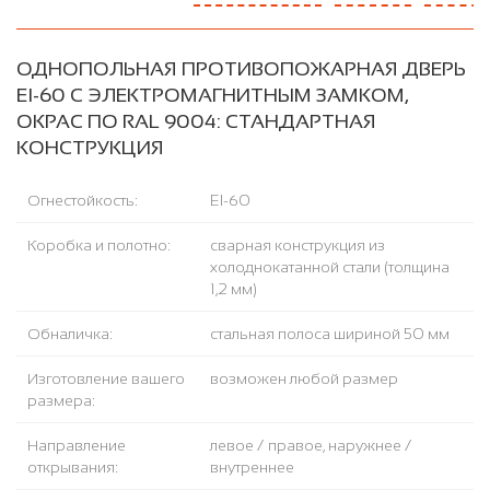
ОДНОПОЛЬНАЯ ПРОТИВОПОЖАРНАЯ ДВЕРЬ
EI-60 С ЭЛЕКТРОМАГНИТНЫМ ЗАМКОМ,
ОКРАС ПО RAL 9004: СТАНДАРТНАЯ
КОНСТРУКЦИЯ
Огнестойкость:
EI-60
Коробка и полотно:
сварная конструкция из
холоднокатанной стали (толщина
1,2 мм)
Обналичка:
стальная полоса шириной 50 мм
Изготовление вашего
возможен любой размер
размера:
Направление
левое / правое, наружнее /
открывания:
внутреннее