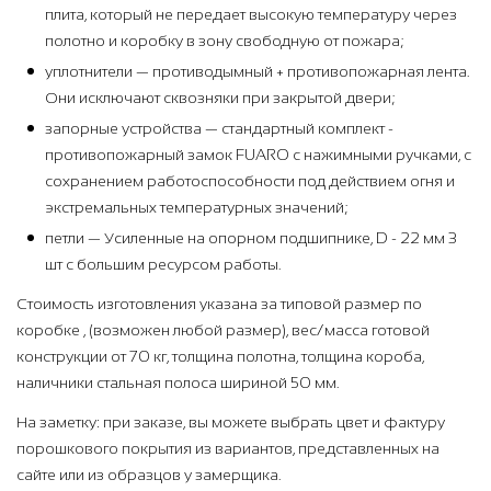
плита, который не передает высокую температуру через
полотно и коробку в зону свободную от пожара;
уплотнители — противодымный + противопожарная лента.
Они исключают сквозняки при закрытой двери;
запорные устройства — стандартный комплект -
противопожарный замок FUARO с нажимными ручками, с
сохранением работоспособности под действием огня и
экстремальных температурных значений;
петли — Усиленные на опорном подшипнике, D - 22 мм 3
шт с большим ресурсом работы.
Стоимость изготовления указана за типовой размер по
коробке , (возможен любой размер), вес/масса готовой
конструкции от 70 кг, толщина полотна, толщина короба,
наличники стальная полоса шириной 50 мм.
На заметку: при заказе, вы можете выбрать цвет и фактуру
порошкового покрытия из вариантов, представленных на
сайте или из образцов у замерщика.