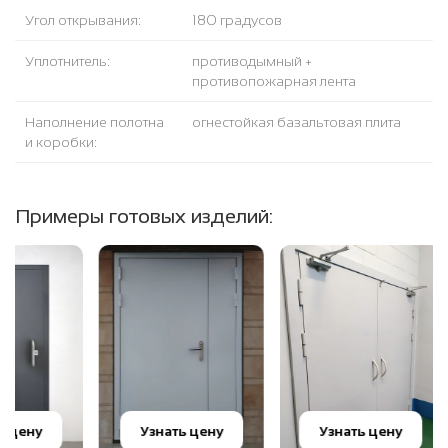
Угол открывания:
180 градусов
Уплотнитель:
противодымный +
противопожарная лента
Наполнение полотна
огнестойкая базальтовая плита
и коробки:
Примеры готовых изделий:
Узна
Узнать цену
Узнать цену
цен