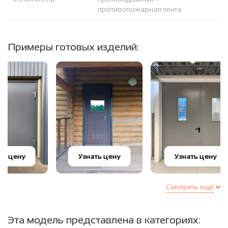
противопожарная лента
Примеры готовых изделий:
Узнать цену
Узнать цену
У
Смотреть ещё
Эта модель представлена в категориях: