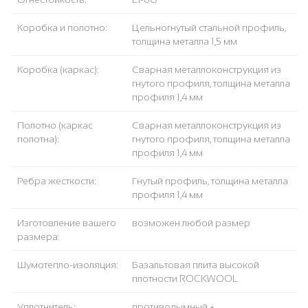
Коробка и полотно:
Цельногнутый стальной профиль,
толщина металла 1,5 мм
Коробка (каркас):
Сварная металлоконструкция из
гнутого профиля, толщина металла
профиля 1,4 мм
Полотно (каркас
Сварная металлоконструкция из
полотна):
гнутого профиля, толщина металла
профиля 1,4 мм
Ребра жесткости:
Гнутый профиль, толщина металла
профиля 1,4 мм
Изготовление вашего
возможен любой размер
размера:
Шумотепло-изоляция:
Базальтовая плита высокой
плотности ROCKWOOL
Уплотнитель:
противодымный +