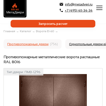
info@metadveri.ru
+7 (495) 411-34-34
Запросить расчет
Главная
→
Каталог
→
Ворота EI-60
→
Противопожарные двери
(756)
Однопольные двери e
Противопожарные металлические ворота распашные
RAL 8016
Тип двери:
ПМВ-1296