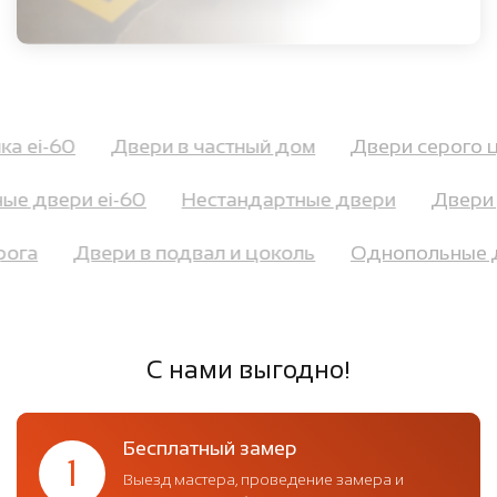
ика ei-60
Двери в частный дом
Двери серого
е двери ei-60
Нестандартные двери
Двери д
орога
Двери в подвал и цоколь
Однопольные 
С нами выгодно!
Бесплатный замер
1
Выезд мастера, проведение замера и