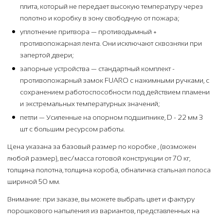
плита, который не передает высокую температуру через
полотно и коробку в зону свободную от пожара;
уплотнение притвора — противодымный +
противопожарная лента. Они исключают сквозняки при
запертой двери;
запорные устройства — стандартный комплект -
противопожарный замок FUARO с нажимными ручками, с
сохранением работоспособности под действием пламени
и экстремальных температурных значений;
петли — Усиленные на опорном подшипнике, D - 22 мм 3
шт с большим ресурсом работы.
Цена указана за базовый размер по коробке , (возможен
любой размер), вес/масса готовой конструкции от 70 кг,
толщина полотна, толщина короба, обналичка стальная полоса
шириной 50 мм.
Внимание: при заказе, вы можете выбрать цвет и фактуру
порошкового напыления из вариантов, представленных на