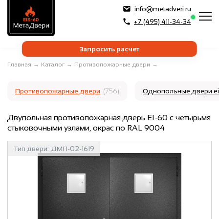
info@metadveri.ru
+7 (495) 411-34-34
Запросить расчет
Главная
→
Каталог
→
Противопожарные двери
→
Противопожарные двери
(756)
Однопольные двери e
Двупольная противопожарная дверь EI-60 с четырьмя
стыковочными узлами, окрас по RAL 9004
Тип двери:
ДМП-02-1619