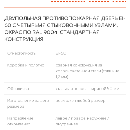
ДВУПОЛЬНАЯ ПРОТИВОПОЖАРНАЯ ДВЕРЬ EI-
60 С ЧЕТЫРЬМЯ СТЫКОВОЧНЫМИ УЗЛАМИ,
ОКРАС ПО RAL 9004: СТАНДАРТНАЯ
КОНСТРУКЦИЯ
Огнестойкость:
EI-60
Коробка и полотно:
сварная конструкция из
холоднокатанной стали (толщина
1,2 мм)
Обналичка:
стальная полоса шириной 50 мм
Изготовление вашего
возможен любой размер
размера:
Направление
левое / правое, наружнее /
открывания:
внутреннее