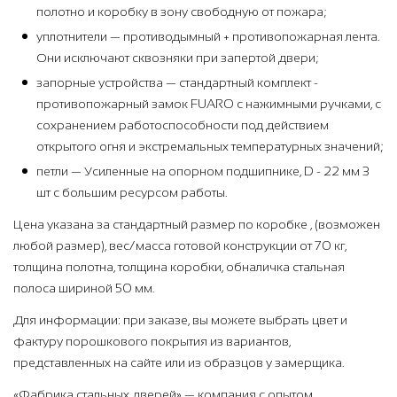
полотно и коробку в зону свободную от пожара;
уплотнители — противодымный + противопожарная лента.
Они исключают сквозняки при запертой двери;
запорные устройства — стандартный комплект -
противопожарный замок FUARO с нажимными ручками, с
сохранением работоспособности под действием
открытого огня и экстремальных температурных значений;
петли — Усиленные на опорном подшипнике, D - 22 мм 3
шт с большим ресурсом работы.
Цена указана за стандартный размер по коробке , (возможен
любой размер), вес/масса готовой конструкции от 70 кг,
толщина полотна, толщина коробки, обналичка стальная
полоса шириной 50 мм.
Для информации: при заказе, вы можете выбрать цвет и
фактуру порошкового покрытия из вариантов,
представленных на сайте или из образцов у замерщика.
«Фабрика стальных дверей» — компания с опытом