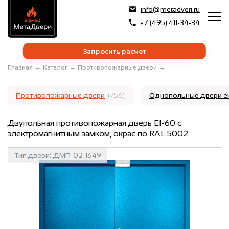
info@metadveri.ru
+7 (495) 411-34-34
Запросить расчет
Главная
→
Каталог
→
Противопожарные двери
→
Противопожарные двери
(756)
Однопольные двери e
Двупольная противопожарная дверь EI-60 с
электромагнитным замком, окрас по RAL 5002
Тип двери:
ДМП-02-1649