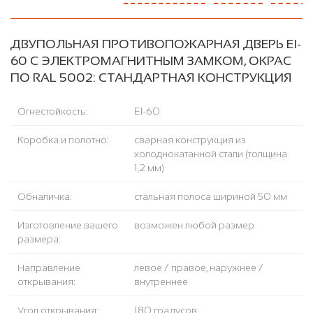
ДВУПОЛЬНАЯ ПРОТИВОПОЖАРНАЯ ДВЕРЬ EI-
60 С ЭЛЕКТРОМАГНИТНЫМ ЗАМКОМ, ОКРАС
ПО RAL 5002: СТАНДАРТНАЯ КОНСТРУКЦИЯ
Огнестойкость:
EI-60
Коробка и полотно:
сварная конструкция из
холоднокатанной стали (толщина
1,2 мм)
Обналичка:
стальная полоса шириной 50 мм
Изготовление вашего
возможен любой размер
размера:
Направление
левое / правое, наружнее /
открывания:
внутреннее
Угол открывания:
180 градусов