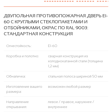
ДВУПОЛЬНАЯ ПРОТИВОПОЖАРНАЯ ДВЕРЬ EI-
60 С КРУГЛЫМИ СТЕКЛОПАКЕТАМИ И
ОТБОЙНИКАМИ, ОКРАС ПО RAL 9003:
СТАНДАРТНАЯ КОНСТРУКЦИЯ
Огнестойкость:
EI-60
Коробка и полотно:
сварная конструкция из
холоднокатанной стали (толщина
1,2 мм)
Обналичка:
стальная полоса шириной 50 мм
Изготовление вашего
возможен любой размер
размера:
Направление
левое / правое, наружнее /
открывания:
внутреннее