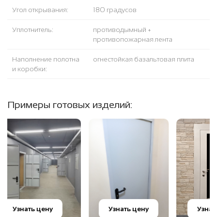
Угол открывания:
180 градусов
Уплотнитель:
противодымный +
противопожарная лента
Наполнение полотна
огнестойкая базальтовая плита
и коробки:
Примеры готовых изделий:
Узнать цену
Узнать цену
Уз