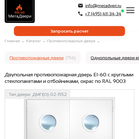
info@metadveri.ru
+7 (495) 411-34-34
Запросить расчет
Главная
→
Каталог
→
Противопожарные двери
→
Противопожарные двери
(756)
Однопольные двери e
Двупольная противопожарная дверь EI-60 с круглыми
стеклопакетами и отбойниками, окрас по RAL 9003
Тип двери:
ДМП(О)-02-1552