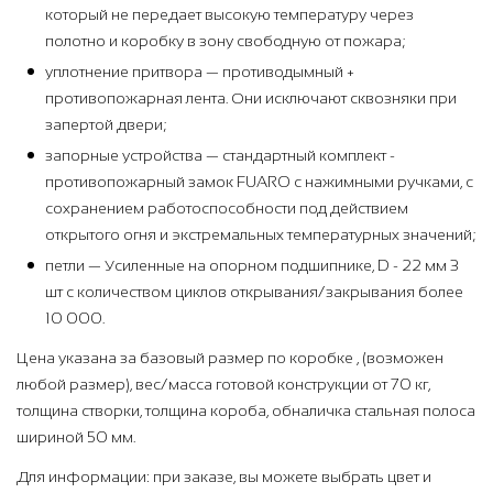
который не передает высокую температуру через
полотно и коробку в зону свободную от пожара;
уплотнение притвора — противодымный +
противопожарная лента. Они исключают сквозняки при
запертой двери;
запорные устройства — стандартный комплект -
противопожарный замок FUARO с нажимными ручками, с
сохранением работоспособности под действием
открытого огня и экстремальных температурных значений;
петли — Усиленные на опорном подшипнике, D - 22 мм 3
шт с количеством циклов открывания/закрывания более
10 000.
Цена указана за базовый размер по коробке , (возможен
любой размер), вес/масса готовой конструкции от 70 кг,
толщина створки, толщина короба, обналичка стальная полоса
шириной 50 мм.
Для информации: при заказе, вы можете выбрать цвет и