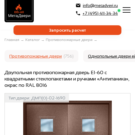
info@metadveri.ru
+7 (495) 411-34-34
Запросить расчет
Главная
→
Каталог
→
Противопожарные двери
→
Противопожарные двери
(756)
Однопольные двери e
Двупольная противопожарная дверь EI-60 с
квадратными стеклопакетами и ручками «Антипаника»,
окрас по RAL 8016
Тип двери:
ДМП(О)-02-1690