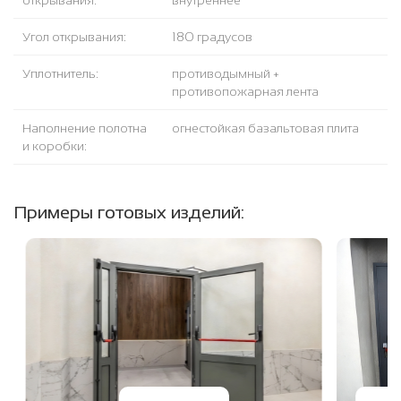
открывания:
внутреннее
Угол открывания:
180 градусов
Уплотнитель:
противодымный +
противопожарная лента
Наполнение полотна
огнестойкая базальтовая плита
и коробки:
Примеры готовых изделий: