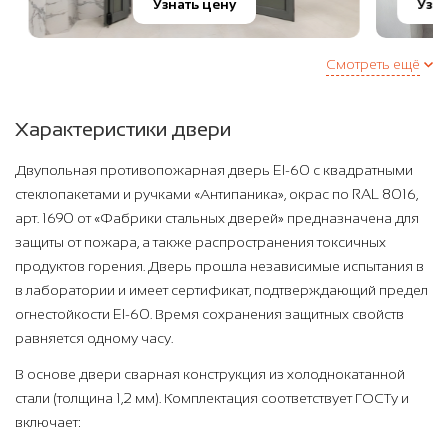
Узнать цену
Узнат
Смотреть ещё
Характеристики двери
Двупольная противопожарная дверь EI-60 с квадратными
стеклопакетами и ручками «Антипаника», окрас по RAL 8016,
арт. 1690 от «Фабрики стальных дверей» предназначена для
защиты от пожара, а также распространения токсичных
продуктов горения. Дверь прошла независимые испытания в
в лаборатории и имеет сертификат, подтверждающий предел
огнестойкости EI-60. Время сохранения защитных свойств
равняется одному часу.
В основе двери сварная конструкция из холоднокатанной
стали (толщина 1,2 мм). Комплектация соответствует ГОСТу и
включает: