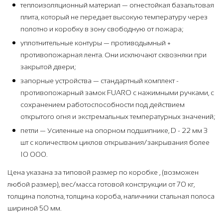
теплоизоляционный материал — огнестойкая базальтовая
плита, который не передает высокую температуру через
полотно и коробку в зону свободную от пожара;
уплотнительные контуры — противодымный +
противопожарная лента. Они исключают сквозняки при
закрытой двери;
запорные устройства — стандартный комплект -
противопожарный замок FUARO с нажимными ручками, с
сохранением работоспособности под действием
открытого огня и экстремальных температурных значений;
петли — Усиленные на опорном подшипнике, D - 22 мм 3
шт с количеством циклов открывания/закрывания более
10 000.
Цена указана за типовой размер по коробке , (возможен
любой размер), вес/масса готовой конструкции от 70 кг,
толщина полотна, толщина короба, наличники стальная полоса
шириной 50 мм.