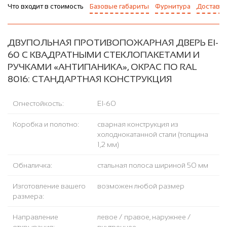
Что входит в стоимость
Базовые габариты
Фурнитура
Доставка
ДВУПОЛЬНАЯ ПРОТИВОПОЖАРНАЯ ДВЕРЬ EI-
60 С КВАДРАТНЫМИ СТЕКЛОПАКЕТАМИ И
РУЧКАМИ «АНТИПАНИКА», ОКРАС ПО RAL
8016: СТАНДАРТНАЯ КОНСТРУКЦИЯ
Огнестойкость:
EI-60
Коробка и полотно:
сварная конструкция из
холоднокатанной стали (толщина
1,2 мм)
Обналичка:
стальная полоса шириной 50 мм
Изготовление вашего
возможен любой размер
размера:
Направление
левое / правое, наружнее /