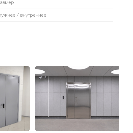
размер
аружнее / внутреннее
противопожарная лента
ьтовая плита