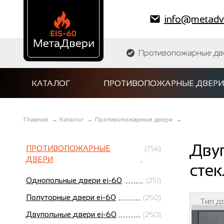
info@metadve
Противопожарные двер
КАТАЛОГ
ПРОТИВОПОЖАРНЫЕ ДВЕРИ
Главная
→
Каталог
→
Противопожарные двери
→
Дву
ПРОТИВОПОЖАРНЫЕ
(756)
ДВЕРИ
стек
Однопольные двери ei-60
(251)
Полуторные двери ei-60
(250)
Тип д
Двупольные двери ei-60
(250)