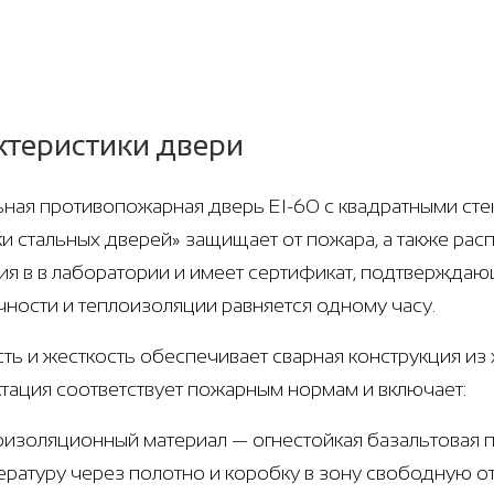
ктеристики двери
ная противопожарная дверь EI-60 с квадратными стекл
и стальных дверей» защищает от пожара, а также ра
ия в в лаборатории и имеет сертификат, подтверждаю
чности и теплоизоляции равняется одному часу.
ть и жесткость обеспечивает сварная конструкция из х
тация соответствует пожарным нормам и включает:
оизоляционный материал — огнестойкая базальтовая п
ературу через полотно и коробку в зону свободную о