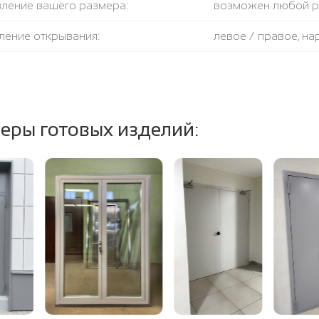
вление вашего размера:
возможен любой 
ление открывания:
левое / правое, н
крывания:
180 градусов
тель:
противодымный + 
еры готовых изделий:
ение полотна и коробки:
огнестойкая базал