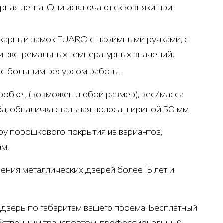
ная лента. Они исключают сквозняки при
ожарный замок FUARO с нажимными ручками, с
 экстремальных температурных значений;
т с большим ресурсом работы.
робке , (возможен любой размер), вес/масса
ба, обналичка стальная полоса шириной 50 мм.
ру порошкового покрытия из вариантов,
ам.
ения металлических дверей более 15 лет и
дверь по габаритам вашего проема. Бесплатный
обственным транспортом, профессиональный