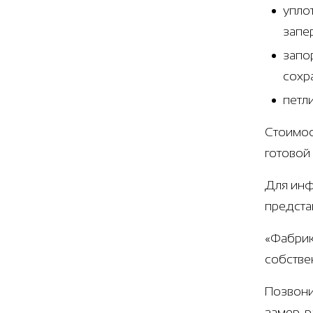
упло
запе
запо
сохр
петл
Стоимос
готовой
Для инф
предста
«Фабрик
собстве
Позвони
замер, 