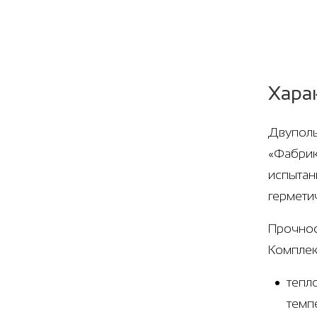
Хара
Двуполь
«Фабрик
испытан
гермети
Прочнос
Комплек
тепл
темп