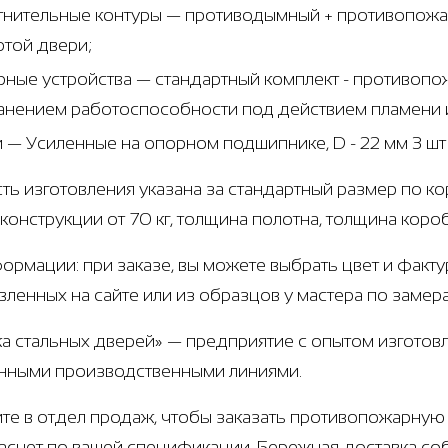
тнительные контуры — противодымный + противопожар
ртой двери;
рные устройства — стандартный комплект - противоп
анением работоспособности под действием пламени и
и — Усиленные на опорном подшипнике, D - 22 мм 3 ш
ть изготовления указана за стандартный размер по ко
 конструкции от 70 кг, толщина полотна, толщина коро
ормации: при заказе, вы можете выбрать цвет и факту
вленных на сайте или из образцов у мастера по замер
а стальных дверей» — предприятие с опытом изготовл
нными производственными линиями.
те в отдел продаж, чтобы заказать противопожарную 
расчет по вашей спецификации. Бережная доставка с