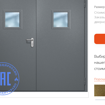
Размер
Стоимо
Заказы
дверно
Выбир
нашег
стоим
Порош