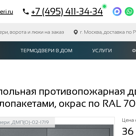
+7 (495) 411-34-34
ri.ru
и, ворота и люки на заказ
г. Москва, доставка по 
ТЕРМОДВЕРИ В ДОМ
УСЛУГИ
Ф
польная противопожарная дв
лопакетами, окрас по RAL 70
Цена 
вери:
ДМП(О)-02-1719
36