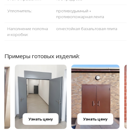
Уплотнитель:
противодымный +
противопожарная лента
Наполнение полотна
огнестойкая базальтовая плита
и коробки:
Примеры готовых изделий:
Узнать цену
Узнать цену
У