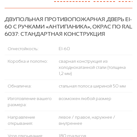
ДВУПОЛЬНАЯ ПРОТИВОПОЖАРНАЯ ДВЕРЬ EI-
60 С РУЧКАМИ «АНТИПАНИКА», ОКРАС ПО RAL
6037: СТАНДАРТНАЯ КОНСТРУКЦИЯ
Огнестойкость:
EI-60
Коробка и полотно:
сварная конструкция из
холоднокатанной стали (толщина
1,2 мм)
Обналичка:
стальная полоса шириной 50 мм
Изготовление вашего
возможен любой размер
размера:
Направление
левое / правое, наружнее /
открывания:
внутреннее
Угол открывания:
180 градусов