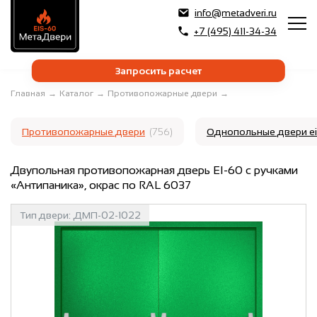
info@metadveri.ru
+7 (495) 411-34-34
Запросить расчет
Главная
→
Каталог
→
Противопожарные двери
→
Противопожарные двери
(756)
Однопольные двери e
Двупольная противопожарная дверь EI-60 с ручками
«Антипаника», окрас по RAL 6037
Тип двери:
ДМП-02-1022