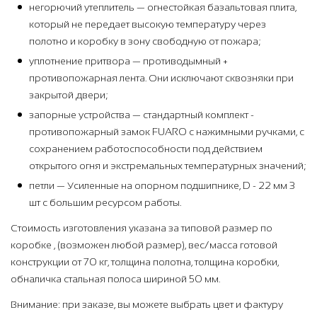
негорючий утеплитель — огнестойкая базальтовая плита,
который не передает высокую температуру через
полотно и коробку в зону свободную от пожара;
уплотнение притвора — противодымный +
противопожарная лента. Они исключают сквозняки при
закрытой двери;
запорные устройства — стандартный комплект -
противопожарный замок FUARO с нажимными ручками, с
сохранением работоспособности под действием
открытого огня и экстремальных температурных значений;
петли — Усиленные на опорном подшипнике, D - 22 мм 3
шт с большим ресурсом работы.
Стоимость изготовления указана за типовой размер по
коробке , (возможен любой размер), вес/масса готовой
конструкции от 70 кг, толщина полотна, толщина коробки,
обналичка стальная полоса шириной 50 мм.
Внимание: при заказе, вы можете выбрать цвет и фактуру