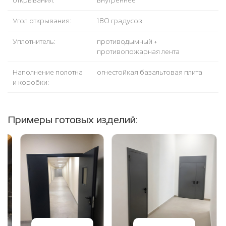
открывания:
внутреннее
Угол открывания:
180 градусов
Уплотнитель:
противодымный +
противопожарная лента
Наполнение полотна
огнестойкая базальтовая плита
и коробки:
Примеры готовых изделий: