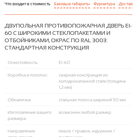
Что входит в стоимость
Базовые габариты
Фурнитура
Доставка
ДВУПОЛЬНАЯ ПРОТИВОПОЖАРНАЯ ДВЕРЬ EI-
60 С ШИРОКИМИ СТЕКЛОПАКЕТАМИ И
ОТБОЙНИКАМИ, ОКРАС ПО RAL 3003:
СТАНДАРТНАЯ КОНСТРУКЦИЯ
Огнестойкость:
EI-60
Коробка и полотно:
сварная конструкция из
холоднокатанной стали (толщина
1,2 мм)
Обналичка:
стальная полоса шириной 50 мм
Изготовление вашего
возможен любой размер
размера:
Направление
левое / правое, наружнее /