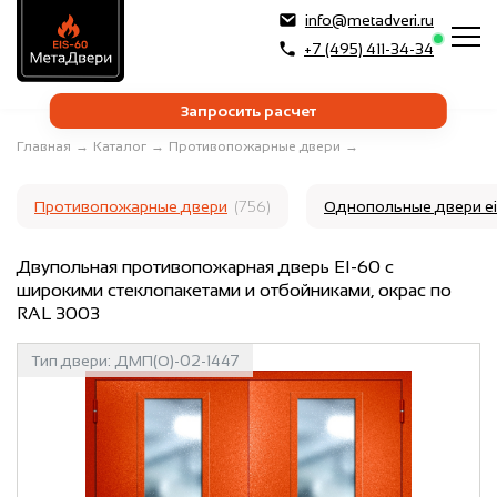
info@metadveri.ru
+7 (495) 411-34-34
Запросить расчет
Главная
→
Каталог
→
Противопожарные двери
→
Противопожарные двери
(756)
Однопольные двери e
Двупольная противопожарная дверь EI-60 с
широкими стеклопакетами и отбойниками, окрас по
RAL 3003
Тип двери:
ДМП(О)-02-1447