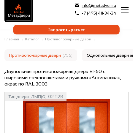
info@metadveri.ru
+7 (495) 411-34-34
Запросить расчет
Главная
→
Каталог
→
Противопожарные двери
→
Противопожарные двери
(756)
Однопольные двери e
Двупольная противопожарная дверь EI-60 с
широкими стеклопакетами и ручками «Антипаника»,
окрас по RAL 3003
Тип двери:
ДМП(О)-02-1128