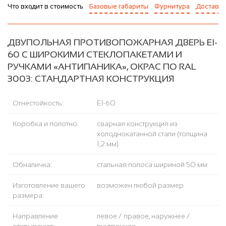
Что входит в стоимость
Базовые габариты
Фурнитура
Доставка
ДВУПОЛЬНАЯ ПРОТИВОПОЖАРНАЯ ДВЕРЬ EI-
60 С ШИРОКИМИ СТЕКЛОПАКЕТАМИ И
РУЧКАМИ «АНТИПАНИКА», ОКРАС ПО RAL
3003: СТАНДАРТНАЯ КОНСТРУКЦИЯ
Огнестойкость:
EI-60
Коробка и полотно:
сварная конструкция из
холоднокатанной стали (толщина
1,2 мм)
Обналичка:
стальная полоса шириной 50 мм
Изготовление вашего
возможен любой размер
размера:
Направление
левое / правое, наружнее /