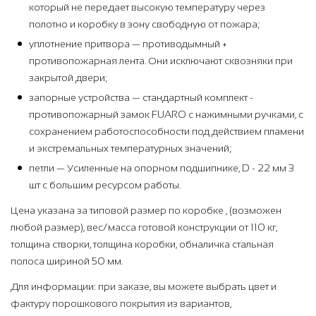
который не передает высокую температуру через
полотно и коробку в зону свободную от пожара;
уплотнение притвора — противодымный +
противопожарная лента. Они исключают сквозняки при
закрытой двери;
запорные устройства — стандартный комплект -
противопожарный замок FUARO с нажимными ручками, с
сохранением работоспособности под действием пламени
и экстремальных температурных значений;
петли — Усиленные на опорном подшипнике, D - 22 мм 3
шт с большим ресурсом работы.
Цена указана за типовой размер по коробке , (возможен
любой размер), вес/масса готовой конструкции от 110 кг,
толщина створки, толщина коробки, обналичка стальная
полоса шириной 50 мм.
Для информации: при заказе, вы можете выбрать цвет и
фактуру порошкового покрытия из вариантов,