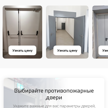
Узнать цену
Узнать цену
Узна
Выбирайте противопожарные
двери
Укажите важные для вас параметры дверей,