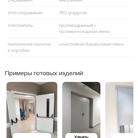
открывания:
внутреннее
Угол открывания:
180 градусов
Уплотнитель:
противодымный +
противопожарная лента
Наполнение полотна
огнестойкая базальтовая плита
и коробки:
Примеры готовых изделий:
Узнать