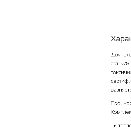
Хара
Двуполь
арт. 97
токсичн
сертифи
равняет
Прочнос
Комплек
тепл