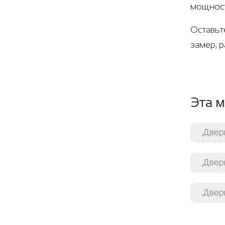
мощнос
Оставьт
замер, 
Эта м
Двер
Двери
Двери