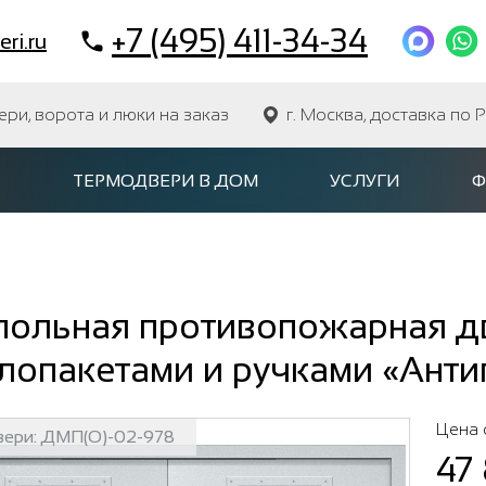
+7 (495) 411-34-34
ri.ru
и, ворота и люки на заказ
г. Москва, доставка по 
ТЕРМОДВЕРИ В ДОМ
УСЛУГИ
Ф
польная противопожарная дв
лопакетами и ручками «Анти
Цена 
вери:
ДМП(О)-02-978
47