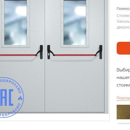
Размер
Стоимо
Заказы
дверно
Выбир
нашег
стоим
Порош