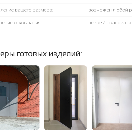
вление вашего размера:
возможен любой 
ление открывания:
левое / правое, н
крывания:
180 градусов
тель:
противодымный + 
еры готовых изделий:
ение полотна и коробки:
огнестойкая базал