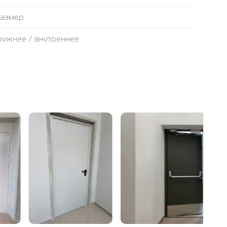
размер
аружнее / внутреннее
противопожарная лента
ьтовая плита