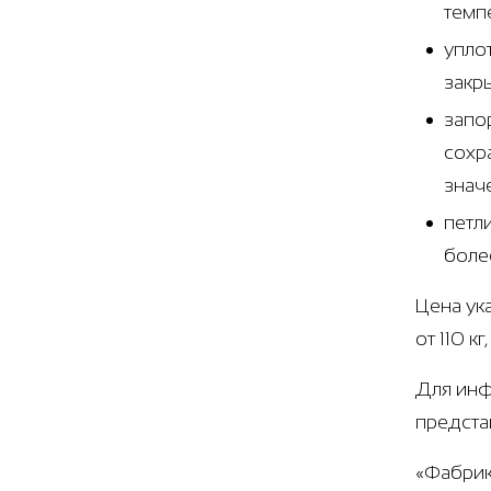
темп
упло
закр
запо
сохр
знач
петл
боле
Цена ук
от 110 к
Для инф
предста
«Фабрик