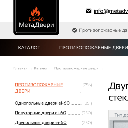
info@metadve
Противопожарные двер
КАТАЛОГ
ПРОТИВОПОЖАРНЫЕ ДВЕРИ
Главная
→
Каталог
→
Противопожарные двери
→
Дву
ПРОТИВОПОЖАРНЫЕ
(756)
ДВЕРИ
стек
Однопольные двери ei-60
(251)
Полуторные двери ei-60
(250)
Тип д
Двупольные двери ei-60
(250)