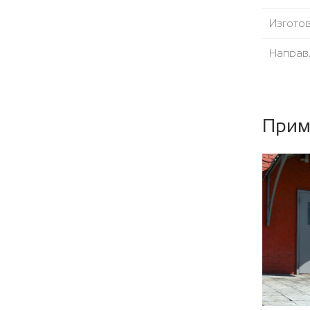
Изгото
Направ
Угол от
Уплотни
Прим
Наполн