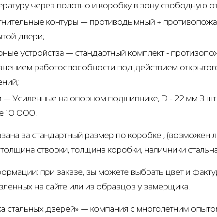
ературу через полотно и коробку в зону свободную о
тнительные контуры — противодымный + противопожар
ытой двери;
рные устройства — стандартный комплект - противоп
анением работоспособности под действием открытого
ений;
и — Усиленные на опорном подшипнике, D - 22 мм 3 ш
е 10 000.
азана за стандартный размер по коробке , (возможен 
г, толщина створки, толщина коробки, наличники сталь
ормации: при заказе, вы можете выбрать цвет и факту
вленных на сайте или из образцов у замерщика.
а стальных дверей» — компания с многолетним опыт