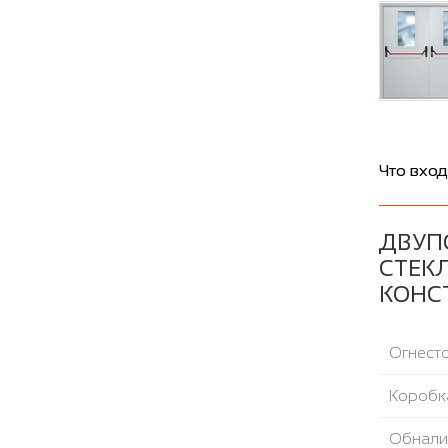
Что вход
ДВУП
СТЕК
КОНС
Огнесто
Коробка
Обнали