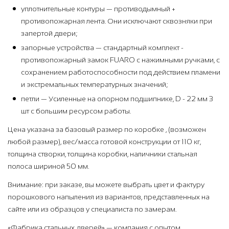
уплотнительные контуры — противодымный +
противопожарная лента. Они исключают сквозняки при
запертой двери;
запорные устройства — стандартный комплект -
противопожарный замок FUARO с нажимными ручками, с
сохранением работоспособности под действием пламени
и экстремальных температурных значений;
петли — Усиленные на опорном подшипнике, D - 22 мм 3
шт с большим ресурсом работы.
Цена указана за базовый размер по коробке , (возможен
любой размер), вес/масса готовой конструкции от 110 кг,
толщина створки, толщина коробки, наличники стальная
полоса шириной 50 мм.
Внимание: при заказе, вы можете выбрать цвет и фактуру
порошкового напыления из вариантов, представленных на
сайте или из образцов у специалиста по замерам.
«Фабрика стальных дверей» — компания с опытом