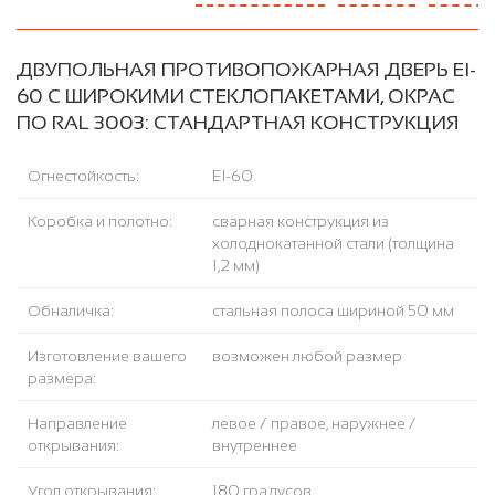
ДВУПОЛЬНАЯ ПРОТИВОПОЖАРНАЯ ДВЕРЬ EI-
60 С ШИРОКИМИ СТЕКЛОПАКЕТАМИ, ОКРАС
ПО RAL 3003: СТАНДАРТНАЯ КОНСТРУКЦИЯ
Огнестойкость:
EI-60
Коробка и полотно:
сварная конструкция из
холоднокатанной стали (толщина
1,2 мм)
Обналичка:
стальная полоса шириной 50 мм
Изготовление вашего
возможен любой размер
размера:
Направление
левое / правое, наружнее /
открывания:
внутреннее
Угол открывания:
180 градусов