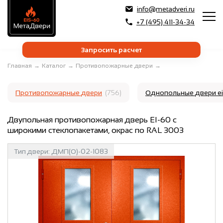
info@metadveri.ru
+7 (495) 411-34-34
Запросить расчет
Главная
→
Каталог
→
Противопожарные двери
→
Противопожарные двери
(756)
Однопольные двери e
Двупольная противопожарная дверь EI-60 с
широкими стеклопакетами, окрас по RAL 3003
Тип двери:
ДМП(О)-02-1083