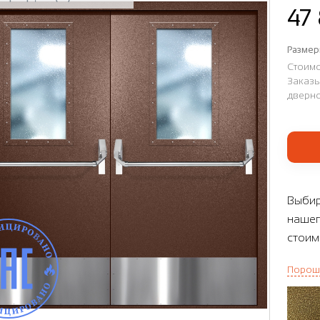
47
Размер
Стоимо
Заказы
дверно
Выбир
нашег
стоим
Порош