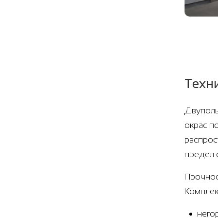
Техн
Двуполь
окрас п
распрос
предел 
Прочнос
Комплек
него