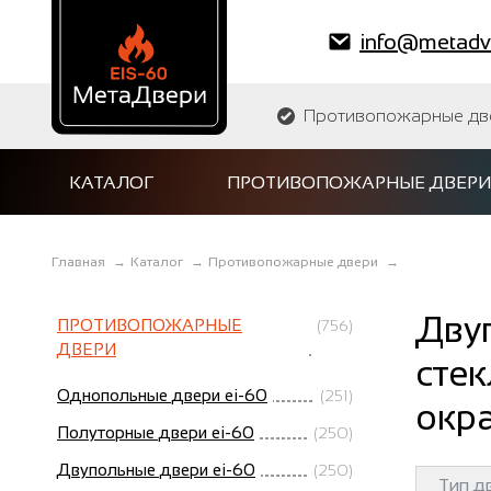
info@metadve
Противопожарные двер
КАТАЛОГ
ПРОТИВОПОЖАРНЫЕ ДВЕРИ
Главная
→
Каталог
→
Противопожарные двери
→
Дву
ПРОТИВОПОЖАРНЫЕ
(756)
ДВЕРИ
стек
Однопольные двери ei-60
(251)
окра
Полуторные двери ei-60
(250)
Двупольные двери ei-60
(250)
Тип д