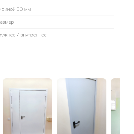
ириной 50 мм
размер
аружнее / внутреннее
противопожарная лента
ьтовая плита