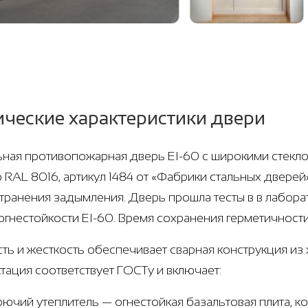
ические характеристики двери
ная противопожарная дверь EI-60 с широкими стеклоп
о RAL 8016, артикул 1484 от «Фабрики стальных дверей
транения задымления. Дверь прошла тесты в в лабор
огнестойкости EI-60. Время сохранения герметичности
ть и жесткость обеспечивает сварная конструкция из х
тация соответствует ГОСТу и включает:
рючий утеплитель — огнестойкая базальтовая плита, 