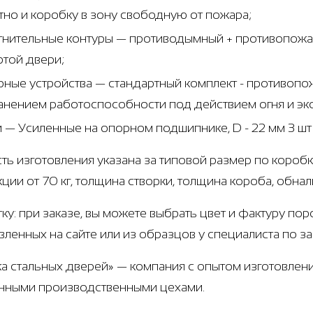
тно и коробку в зону свободную от пожара;
тнительные контуры — противодымный + противопожар
ртой двери;
рные устройства — стандартный комплект - противоп
анением работоспособности под действием огня и эк
и — Усиленные на опорном подшипнике, D - 22 мм 3 ш
ть изготовления указана за типовой размер по коробк
кции от 70 кг, толщина створки, толщина короба, обна
тку: при заказе, вы можете выбрать цвет и фактуру по
вленных на сайте или из образцов у специалиста по з
а стальных дверей» — компания с опытом изготовлени
нными производственными цехами.