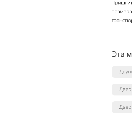
Пришлит
размера
транспо
Эта м
Двуп
Двери
Двер