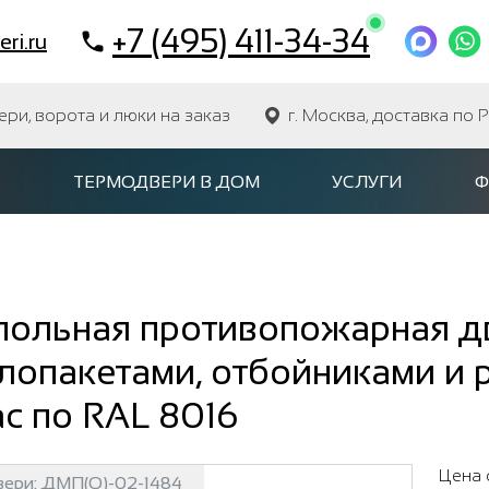
+7 (495) 411-34-34
ri.ru
и, ворота и люки на заказ
г. Москва, доставка по 
ТЕРМОДВЕРИ В ДОМ
УСЛУГИ
Ф
польная противопожарная дв
лопакетами, отбойниками и 
с по RAL 8016
Цена 
вери:
ДМП(О)-02-1484