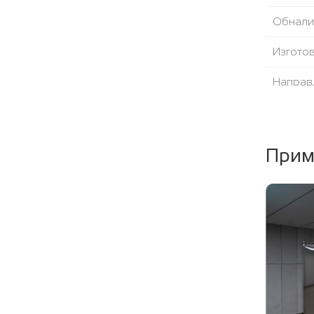
Обнали
Изгото
Направ
Угол от
Уплотни
Прим
Наполн