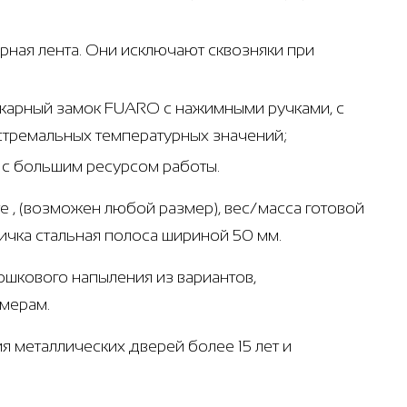
ная лента. Они исключают сквозняки при
ожарный замок FUARO с нажимными ручками, с
стремальных температурных значений;
т с большим ресурсом работы.
е , (возможен любой размер), вес/масса готовой
личка стальная полоса шириной 50 мм.
рошкового напыления из вариантов,
амерам.
я металлических дверей более 15 лет и