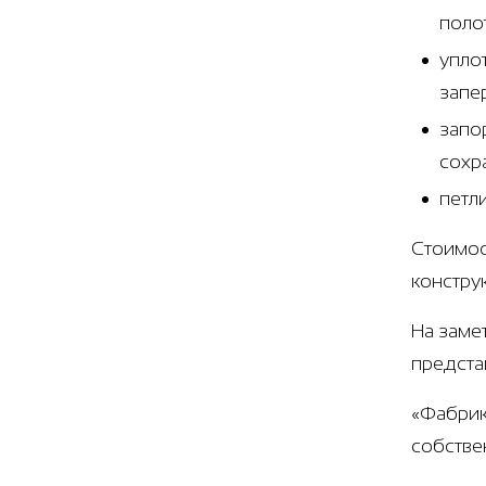
поло
упло
запе
запо
сохр
петл
Стоимос
констру
На заме
предста
«Фабрик
собстве