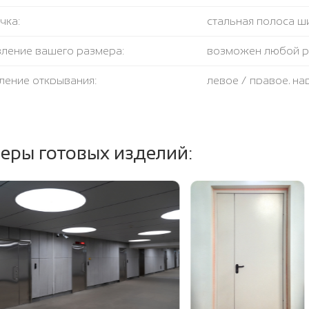
чка:
стальная полоса ш
вление вашего размера:
возможен любой 
ление открывания:
левое / правое, н
крывания:
180 градусов
тель:
противодымный + 
еры готовых изделий:
ение полотна и коробки:
огнестойкая базал