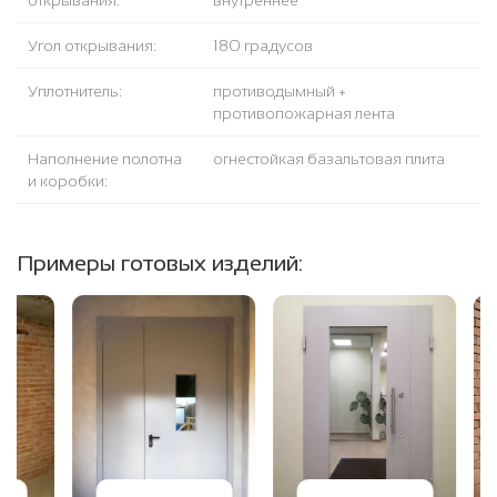
открывания:
внутреннее
Угол открывания:
180 градусов
Уплотнитель:
противодымный +
противопожарная лента
Наполнение полотна
огнестойкая базальтовая плита
и коробки:
Примеры готовых изделий: