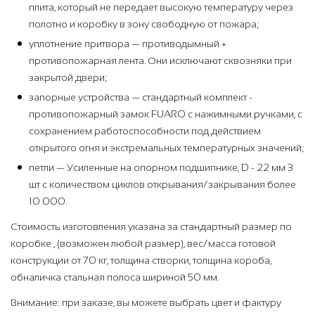
плита, который не передает высокую температуру через
полотно и коробку в зону свободную от пожара;
уплотнение притвора — противодымный +
противопожарная лента. Они исключают сквозняки при
закрытой двери;
запорные устройства — стандартный комплект -
противопожарный замок FUARO с нажимными ручками, с
сохранением работоспособности под действием
открытого огня и экстремальных температурных значений;
петли — Усиленные на опорном подшипнике, D - 22 мм 3
шт с количеством циклов открывания/закрывания более
10 000.
Стоимость изготовления указана за стандартный размер по
коробке , (возможен любой размер), вес/масса готовой
конструкции от 70 кг, толщина створки, толщина короба,
обналичка стальная полоса шириной 50 мм.
Внимание: при заказе, вы можете выбрать цвет и фактуру