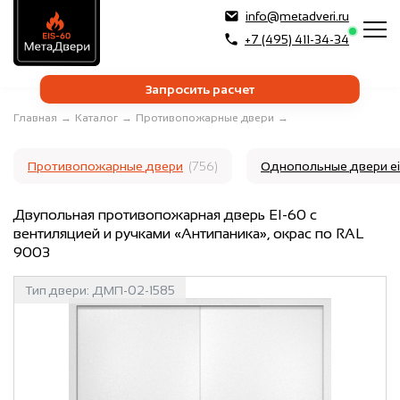
info@metadveri.ru
+7 (495) 411-34-34
Запросить расчет
Главная
→
Каталог
→
Противопожарные двери
→
Противопожарные двери
(756)
Однопольные двери e
Двупольная противопожарная дверь EI-60 с
вентиляцией и ручками «Антипаника», окрас по RAL
9003
Тип двери:
ДМП-02-1585