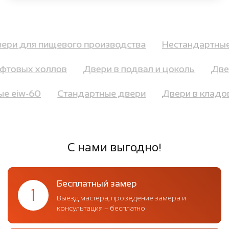
Двери для пищевого производства
Нестандартн
товых холлов
Двери в подвал и цоколь
Двери
ные eiw-60
Стандартные двери
Двери в кла
С нами выгодно!
Бесплатный замер
1
Выезд мастера, проведение замера и
консультация – бесплатно