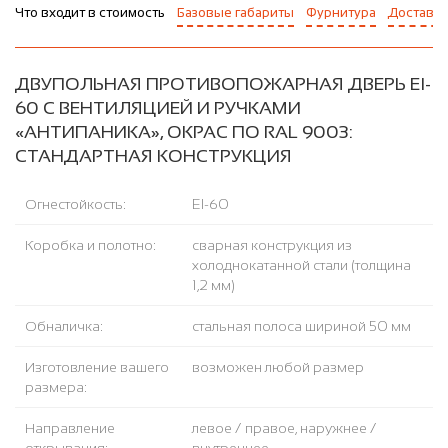
Что входит в стоимость
Базовые габариты
Фурнитура
Доставка
ДВУПОЛЬНАЯ ПРОТИВОПОЖАРНАЯ ДВЕРЬ EI-
60 С ВЕНТИЛЯЦИЕЙ И РУЧКАМИ
«АНТИПАНИКА», ОКРАС ПО RAL 9003:
СТАНДАРТНАЯ КОНСТРУКЦИЯ
Огнестойкость:
EI-60
Коробка и полотно:
сварная конструкция из
холоднокатанной стали (толщина
1,2 мм)
Обналичка:
стальная полоса шириной 50 мм
Изготовление вашего
возможен любой размер
размера:
Направление
левое / правое, наружнее /