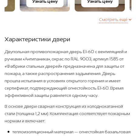
Узнать цену
Узнать цену
Узн
Смотреть ещё
Характеристики двери
Двупольная противопожарная дверь EI-60 с вентиляцией и
ручками «Антипаника», окрас по RAL 9003, артикул 1585 от
«Фабрики стальных дверей» предназначена для защиты от
пожара, а также распространения задымления. Дверь
прошла испытания в условиях открытого горения и имеет
сертификат, подтверждающий огнестойкость EI-60. Время
эффективной защиты равняется одному часу.
В основе двери сварная конструкция из холоднокатанной
стали (толщина 1,2 мм). Комплектация соответствует пожарным
нормам и включает:
теплоизоляционный материал — огнестойкая базальтовая