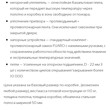
негорючий утеплитель — огнестойкая базальтовая плита,
который не передает высокую температуру через
полотно и коробку в зону свободную от пожара;
уплотнение притвора — противодымный +
противопожарная лента. Они исключают сквозняки при
закрытой двери;
запорные устройства — стандартный комплект -
противопожарный замок FUARO с нажимными ручками, с
сохранением работоспособности под действием пламени
и экстремальных температурных значений;
петли — Усиленные на опорном подшипнике, D - 22 мм 3
шт с количеством циклов открывания/закрывания более
10 000.
Цена указана за базовый размер по коробке , (возможен
любой размер), вес/масса готовой конструкции от 110 кг,
толщина полотна, толщина коробки, обналичка стальная
полоса шириной 50 мм.