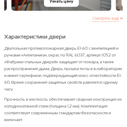
Узнать цену
Узн
Смотреть ещё
Характеристики двери
Двупольная противопожарная дверь EI-60 с вентиляцией и
ручками «Антипаника», окрас по RAL 6037, артикул 1052 от
«Фабрики стальных дверей» защищает от пожара, а также
распространения дыма. Дверь прошла тесты в в лаборатории
и имеет сертификат, подтверждающий класс огнестойкости EI-
60. Время сохранения защитных свойств равняется одному
часу.
Прочность и жесткость обеспечивает сварная конструкция из
холоднокатанной стали (толщина 1,2 мм). Комплектация
соответствует современным стандартам безопасности и
включает: