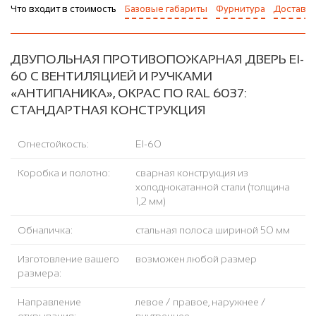
Что входит в стоимость
Базовые габариты
Фурнитура
Доставка
ДВУПОЛЬНАЯ ПРОТИВОПОЖАРНАЯ ДВЕРЬ EI-
60 С ВЕНТИЛЯЦИЕЙ И РУЧКАМИ
«АНТИПАНИКА», ОКРАС ПО RAL 6037:
СТАНДАРТНАЯ КОНСТРУКЦИЯ
Огнестойкость:
EI-60
Коробка и полотно:
сварная конструкция из
холоднокатанной стали (толщина
1,2 мм)
Обналичка:
стальная полоса шириной 50 мм
Изготовление вашего
возможен любой размер
размера:
Направление
левое / правое, наружнее /