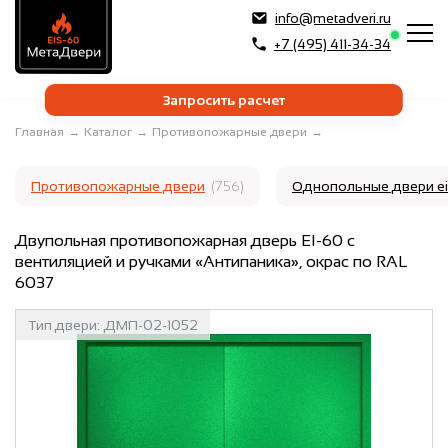
info@metadveri.ru
+7 (495) 411-34-34
Запросить расчет
Главная
→
Каталог
→
Противопожарные двери
→
Противопожарные двери
(756)
Однопольные двери e
Двупольная противопожарная дверь EI-60 с
вентиляцией и ручками «Антипаника», окрас по RAL
6037
Тип двери:
ДМП-02-1052