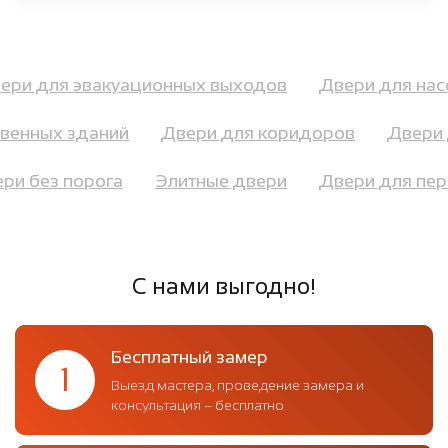
вери для эвакуационных выходов
Двери для на
енных зданий
Двери для коридоров
Двери д
вери без порога
Элитные двери
Двери для п
С нами выгодно!
Бесплатный замер
1
Выезд мастера, проведение замера и
консультация – бесплатно