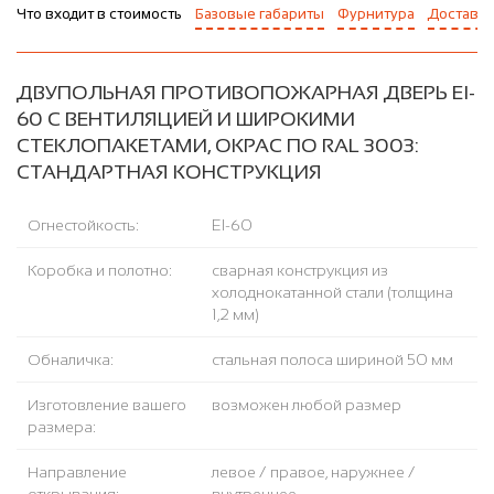
Что входит в стоимость
Базовые габариты
Фурнитура
Доставка
ДВУПОЛЬНАЯ ПРОТИВОПОЖАРНАЯ ДВЕРЬ EI-
60 С ВЕНТИЛЯЦИЕЙ И ШИРОКИМИ
СТЕКЛОПАКЕТАМИ, ОКРАС ПО RAL 3003:
СТАНДАРТНАЯ КОНСТРУКЦИЯ
Огнестойкость:
EI-60
Коробка и полотно:
сварная конструкция из
холоднокатанной стали (толщина
1,2 мм)
Обналичка:
стальная полоса шириной 50 мм
Изготовление вашего
возможен любой размер
размера:
Направление
левое / правое, наружнее /