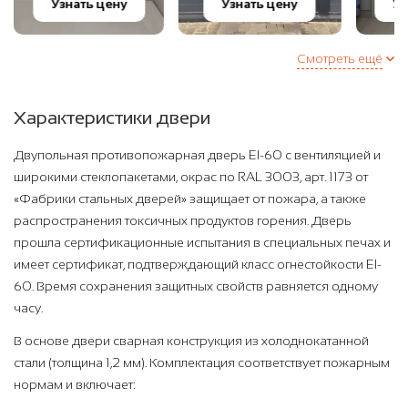
Узнать цену
Узнать цену
Уз
Смотреть ещё
Характеристики двери
Двупольная противопожарная дверь EI-60 с вентиляцией и
широкими стеклопакетами, окрас по RAL 3003, арт. 1173 от
«Фабрики стальных дверей» защищает от пожара, а также
распространения токсичных продуктов горения. Дверь
прошла сертификационные испытания в специальных печах и
имеет сертификат, подтверждающий класс огнестойкости EI-
60. Время сохранения защитных свойств равняется одному
часу.
В основе двери сварная конструкция из холоднокатанной
стали (толщина 1,2 мм). Комплектация соответствует пожарным
нормам и включает: