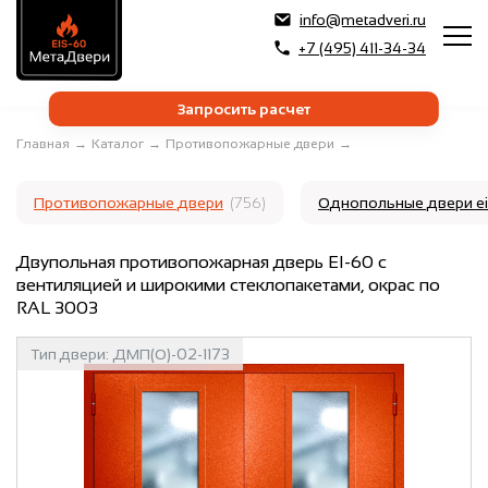
info@metadveri.ru
+7 (495) 411-34-34
Запросить расчет
Главная
→
Каталог
→
Противопожарные двери
→
Противопожарные двери
(756)
Однопольные двери e
Двупольная противопожарная дверь EI-60 с
вентиляцией и широкими стеклопакетами, окрас по
RAL 3003
Тип двери:
ДМП(О)-02-1173