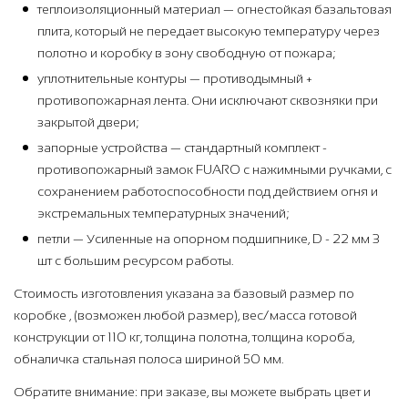
теплоизоляционный материал — огнестойкая базальтовая
плита, который не передает высокую температуру через
полотно и коробку в зону свободную от пожара;
уплотнительные контуры — противодымный +
противопожарная лента. Они исключают сквозняки при
закрытой двери;
запорные устройства — стандартный комплект -
противопожарный замок FUARO с нажимными ручками, с
сохранением работоспособности под действием огня и
экстремальных температурных значений;
петли — Усиленные на опорном подшипнике, D - 22 мм 3
шт с большим ресурсом работы.
Стоимость изготовления указана за базовый размер по
коробке , (возможен любой размер), вес/масса готовой
конструкции от 110 кг, толщина полотна, толщина короба,
обналичка стальная полоса шириной 50 мм.
Обратите внимание: при заказе, вы можете выбрать цвет и