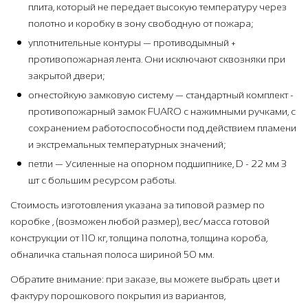
плита, который не передает высокую температуру через
полотно и коробку в зону свободную от пожара;
уплотнительные контуры — противодымный +
противопожарная лента. Они исключают сквозняки при
закрытой двери;
огнестойкую замковую систему — стандартный комплект -
противопожарный замок FUARO с нажимными ручками, с
сохранением работоспособности под действием пламени
и экстремальных температурных значений;
петли — Усиленные на опорном подшипнике, D - 22 мм 3
шт с большим ресурсом работы.
Стоимость изготовления указана за типовой размер по
коробке , (возможен любой размер), вес/масса готовой
конструкции от 110 кг, толщина полотна, толщина короба,
обналичка стальная полоса шириной 50 мм.
Обратите внимание: при заказе, вы можете выбрать цвет и
фактуру порошкового покрытия из вариантов,