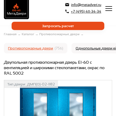
info@metadveri.ru
+7 (495) 411-34-34
Запросить расчет
Главная
→
Каталог
→
Противопожарные двери
→
Противопожарные двери
(756)
Однопольные двери e
Двупольная противопожарная дверь EI-60 с
вентиляцией и широкими стеклопакетами, окрас по
RAL 5002
Тип двери:
ДМП(О)-02-1182