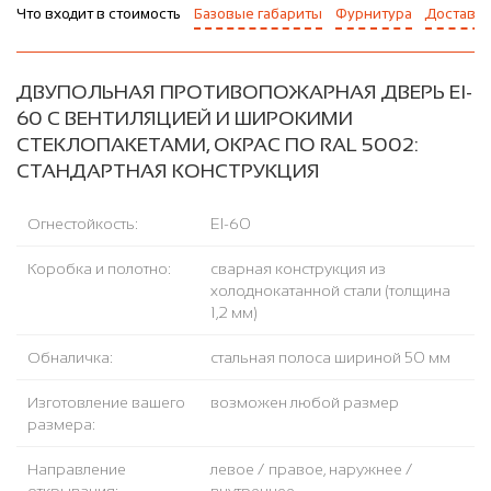
Что входит в стоимость
Базовые габариты
Фурнитура
Доставка
ДВУПОЛЬНАЯ ПРОТИВОПОЖАРНАЯ ДВЕРЬ EI-
60 С ВЕНТИЛЯЦИЕЙ И ШИРОКИМИ
СТЕКЛОПАКЕТАМИ, ОКРАС ПО RAL 5002:
СТАНДАРТНАЯ КОНСТРУКЦИЯ
Огнестойкость:
EI-60
Коробка и полотно:
сварная конструкция из
холоднокатанной стали (толщина
1,2 мм)
Обналичка:
стальная полоса шириной 50 мм
Изготовление вашего
возможен любой размер
размера:
Направление
левое / правое, наружнее /