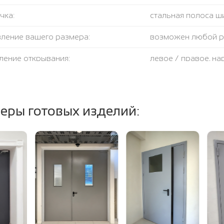
чка:
стальная полоса ш
вление вашего размера:
возможен любой 
ление открывания:
левое / правое, н
крывания:
180 градусов
тель:
противодымный + 
еры готовых изделий:
ение полотна и коробки:
огнестойкая базал