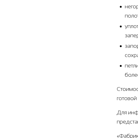
него
поло
упло
запе
запо
сохр
петл
боле
Стоимос
готовой 
Для инф
предста
«Фабрик