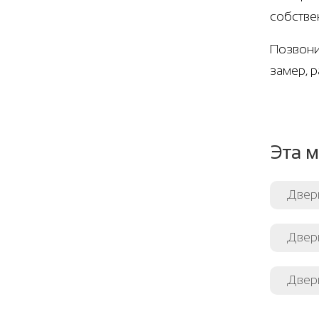
собстве
Позвони
замер, 
Эта м
Двер
Двери
Двери