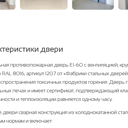
ктеристики двери
ная противопожарная дверь EI-60 с вентиляцией, кру
о RAL 8016, артикул 1207 от «Фабрики стальных двере
аспространения токсичных продуктов горения. Дверь
ьных печах и имеет сертификат, подтверждающий клас
чности и теплоизоляции равняется одному часу.
е двери сварная конструкция из холоднокатанной стали
м нормам и включает: