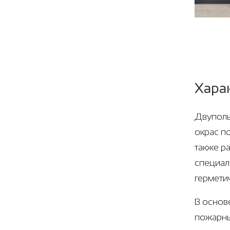
Хара
Двуполь
окрас п
также р
специал
гермети
В основ
пожарны