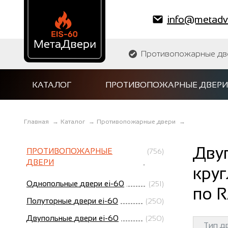
info@metadve
Противопожарные двер
КАТАЛОГ
ПРОТИВОПОЖАРНЫЕ ДВЕРИ
Главная
→
Каталог
→
Противопожарные двери
→
Двуп
ПРОТИВОПОЖАРНЫЕ
(756)
ДВЕРИ
круг
Однопольные двери ei-60
(251)
по R
Полуторные двери ei-60
(250)
Двупольные двери ei-60
(250)
Тип д