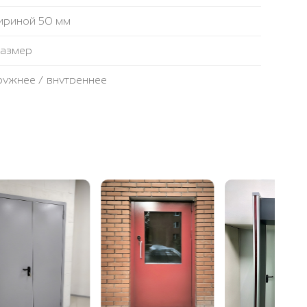
ириной 50 мм
размер
аружнее / внутреннее
противопожарная лента
ьтовая плита