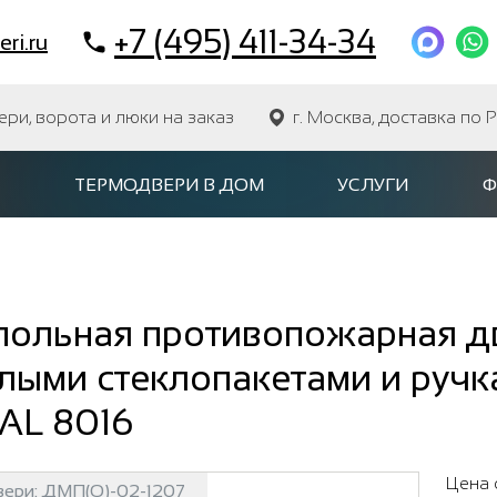
+7 (495) 411-34-34
ri.ru
и, ворота и люки на заказ
г. Москва, доставка по 
ТЕРМОДВЕРИ В ДОМ
УСЛУГИ
Ф
ольная противопожарная дв
лыми стеклопакетами и ручк
AL 8016
Цена 
вери:
ДМП(О)-02-1207