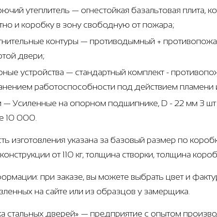
рючий утеплитель — огнестойкая базальтовая плита, 
тно и коробку в зону свободную от пожара;
тнительные контуры — противодымный + противопожар
ртой двери;
рные устройства — стандартный комплект - противоп
анением работоспособности под действием пламени и
и — Усиленные на опорном подшипнике, D - 22 мм 3 ш
е 10 000.
ть изготовления указана за базовый размер по коробк
конструкции от 110 кг, толщина створки, толщина коро
ормации: при заказе, вы можете выбрать цвет и факту
вленных на сайте или из образцов у замерщика.
а стальных дверей» — предприятие с опытом производ