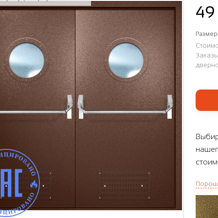
49
Размер
Стоимо
Заказы
дверно
Выбир
нашег
стоим
Порош