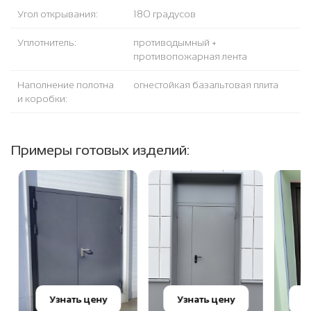
Угол открывания:
180 градусов
Уплотнитель:
противодымный +
противопожарная лента
Наполнение полотна
огнестойкая базальтовая плита
и коробки:
Примеры готовых изделий:
Узнать цену
Узнать цену
Узн