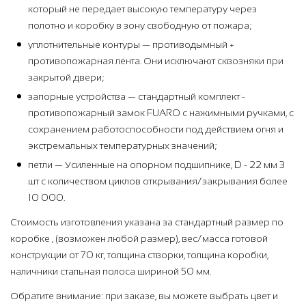
который не передает высокую температуру через
полотно и коробку в зону свободную от пожара;
уплотнительные контуры — противодымный +
противопожарная лента. Они исключают сквозняки при
закрытой двери;
запорные устройства — стандартный комплект -
противопожарный замок FUARO с нажимными ручками, с
сохранением работоспособности под действием огня и
экстремальных температурных значений;
петли — Усиленные на опорном подшипнике, D - 22 мм 3
шт с количеством циклов открывания/закрывания более
10 000.
Стоимость изготовления указана за стандартный размер по
коробке , (возможен любой размер), вес/масса готовой
конструкции от 70 кг, толщина створки, толщина коробки,
наличники стальная полоса шириной 50 мм.
Обратите внимание: при заказе, вы можете выбрать цвет и