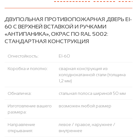
ДВУПОЛЬНАЯ ПРОТИВОПОЖАРНАЯ ДВЕРЬ EI-
60 С ВЕРХНЕЙ ВСТАВКОЙ И РУЧКАМИ
«АНТИПАНИКА», ОКРАС ПО RAL 5002:
СТАНДАРТНАЯ КОНСТРУКЦИЯ
Огнестойкость:
EI-60
Коробка и полотно:
сварная конструкция из
холоднокатанной стали (толщина
1,2 мм)
Обналичка:
стальная полоса шириной 50 мм
Изготовление вашего
возможен любой размер
размера:
Направление
левое / правое, наружнее /
открывания:
внутреннее