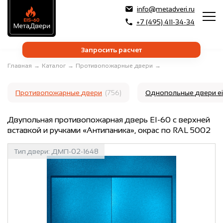
info@metadveri.ru
+7 (495) 411-34-34
Запросить расчет
Главная
→
Каталог
→
Противопожарные двери
→
Противопожарные двери
(756)
Однопольные двери e
Двупольная противопожарная дверь EI-60 с верхней
вставкой и ручками «Антипаника», окрас по RAL 5002
Тип двери:
ДМП-02-1648