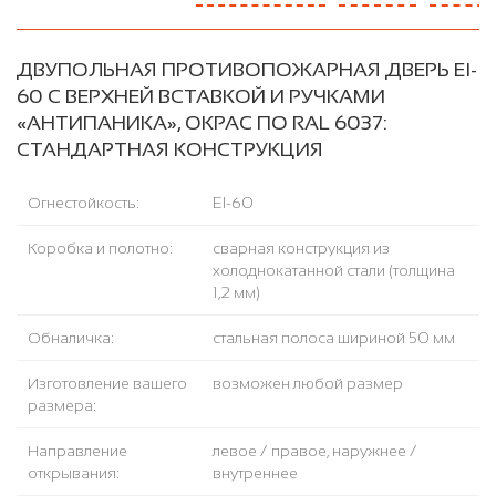
ДВУПОЛЬНАЯ ПРОТИВОПОЖАРНАЯ ДВЕРЬ EI-
60 С ВЕРХНЕЙ ВСТАВКОЙ И РУЧКАМИ
«АНТИПАНИКА», ОКРАС ПО RAL 6037:
СТАНДАРТНАЯ КОНСТРУКЦИЯ
Огнестойкость:
EI-60
Коробка и полотно:
сварная конструкция из
холоднокатанной стали (толщина
1,2 мм)
Обналичка:
стальная полоса шириной 50 мм
Изготовление вашего
возможен любой размер
размера:
Направление
левое / правое, наружнее /
открывания:
внутреннее