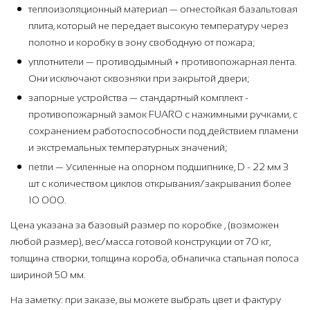
теплоизоляционный материал — огнестойкая базальтовая
плита, который не передает высокую температуру через
полотно и коробку в зону свободную от пожара;
уплотнители — противодымный + противопожарная лента.
Они исключают сквозняки при закрытой двери;
запорные устройства — стандартный комплект -
противопожарный замок FUARO с нажимными ручками, с
сохранением работоспособности под действием пламени
и экстремальных температурных значений;
петли — Усиленные на опорном подшипнике, D - 22 мм 3
шт с количеством циклов открывания/закрывания более
10 000.
Цена указана за базовый размер по коробке , (возможен
любой размер), вес/масса готовой конструкции от 70 кг,
толщина створки, толщина короба, обналичка стальная полоса
шириной 50 мм.
На заметку: при заказе, вы можете выбрать цвет и фактуру