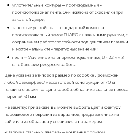
уплотнительные контуры — противодымный +
противопожарная лента. Они исключают сквозняки при
закрытой двери;
запорные устройства — стандартный комплект -
противопожарный замок FUARO с нажимными ручками, с
сохранением работоспособности под действием пламени
и экстремальных температурных значений;
петли — Усиленные на опорном подшипнике, D - 22 мм 3
шт с большим ресурсом работы.
Цена указана за типовой размер по коробке , (возможен
любой размер), вес/масса готовой конструкции от 70 кг,
толщина створки, толщина короба, обналичка стальная полоса
шириной 50 мм.
На заметку: при заказе, вы можете выбрать цвет и фактуру
порошкового покрытия из вариантов, представленных на
сайте или из образцов у специалиста по замерам.
«Фабрика стальных дверей» — компания с опытом