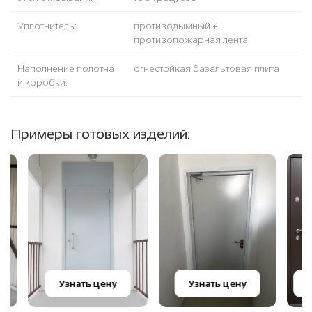
Уплотнитель:
противодымный +
противопожарная лента
Наполнение полотна
огнестойкая базальтовая плита
и коробки:
Примеры готовых изделий:
Узна
Узнать цену
Узнать цену
цен