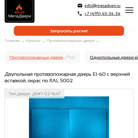
info@metadveri.ru
+7 (495) 411-34-34
Запросить расчет
Главная
→
Каталог
→
Противопожарные двери
→
Противопожарные двери
(756)
Однопольные двери e
Двупольная противопожарная дверь EI-60 с верхней
вставкой, окрас по RAL 5002
Тип двери:
ДМП-02-1647