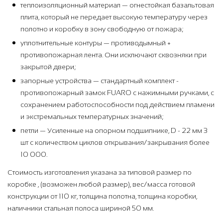
теплоизоляционный материал — огнестойкая базальтовая
плита, который не передает высокую температуру через
полотно и коробку в зону свободную от пожара;
уплотнительные контуры — противодымный +
противопожарная лента. Они исключают сквозняки при
закрытой двери;
запорные устройства — стандартный комплект -
противопожарный замок FUARO с нажимными ручками, с
сохранением работоспособности под действием пламени
и экстремальных температурных значений;
петли — Усиленные на опорном подшипнике, D - 22 мм 3
шт с количеством циклов открывания/закрывания более
10 000.
Стоимость изготовления указана за типовой размер по
коробке , (возможен любой размер), вес/масса готовой
конструкции от 110 кг, толщина полотна, толщина коробки,
наличники стальная полоса шириной 50 мм.