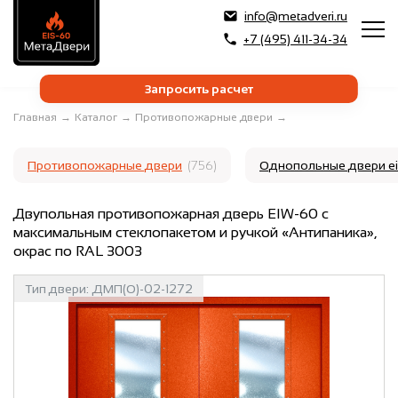
info@metadveri.ru
+7 (495) 411-34-34
Запросить расчет
Главная
→
Каталог
→
Противопожарные двери
→
Противопожарные двери
(756)
Однопольные двери e
Двупольная противопожарная дверь EIW-60 с
максимальным стеклопакетом и ручкой «Антипаника»,
окрас по RAL 3003
Тип двери:
ДМП(О)-02-1272