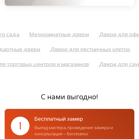
ого сада
Межкомнатные двери
Двери для о
артные двери
Двери для лестничных клеток
Д
для торговых центров и магазинов
Двери для са
С нами выгодно!
Бесплатный замер
1
Выезд мастера, проведение замера и
консультация – бесплатно