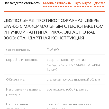
Что входит в стоимость
Базовые габариты
Фурнитура
Доставка
ДВУПОЛЬНАЯ ПРОТИВОПОЖАРНАЯ ДВЕРЬ
EIW-60 С МАКСИМАЛЬНЫМ СТЕКЛОПАКЕТОМ
И РУЧКОЙ «АНТИПАНИКА», ОКРАС ПО RAL
3003: СТАНДАРТНАЯ КОНСТРУКЦИЯ
Огнестойкость:
EIW-60
Коробка и полотно:
сварная конструкция из
холоднокатанной стали (толщина
1,2 мм)
Обналичка:
стальная полоса шириной 50 мм
Изготовление вашего
возможен любой размер
размера:
Направление
левое / правое, наружнее /