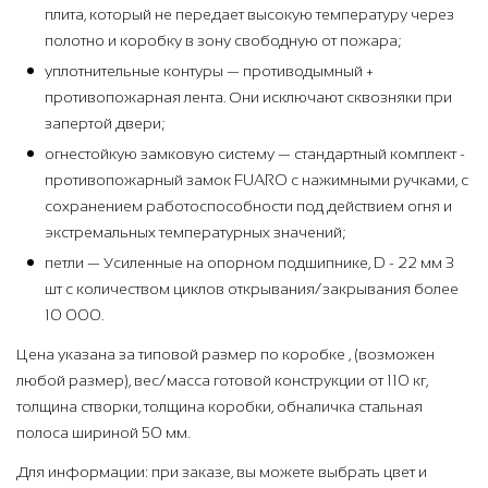
плита, который не передает высокую температуру через
полотно и коробку в зону свободную от пожара;
уплотнительные контуры — противодымный +
противопожарная лента. Они исключают сквозняки при
запертой двери;
огнестойкую замковую систему — стандартный комплект -
противопожарный замок FUARO с нажимными ручками, с
сохранением работоспособности под действием огня и
экстремальных температурных значений;
петли — Усиленные на опорном подшипнике, D - 22 мм 3
шт с количеством циклов открывания/закрывания более
10 000.
Цена указана за типовой размер по коробке , (возможен
любой размер), вес/масса готовой конструкции от 110 кг,
толщина створки, толщина коробки, обналичка стальная
полоса шириной 50 мм.
Для информации: при заказе, вы можете выбрать цвет и