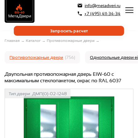
info@metadveri.ru
+7 (495) 411-34-34
Запросить расчет
Главная
→
Каталог
→
Противопожарные двери
→
Противопожарные двери
(756)
Однопольные двери e
Двупольная противопожарная дверь EIW-60 с
максимальным стеклопакетом, окрас по RAL 6037
Тип двери:
ДМП(О)-02-1248