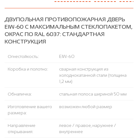
ДВУПОЛЬНАЯ ПРОТИВОПОЖАРНАЯ ДВЕРЬ
EIW-60 С МАКСИМАЛЬНЫМ СТЕКЛОПАКЕТОМ,
ОКРАС ПО RAL 6037: СТАНДАРТНАЯ
КОНСТРУКЦИЯ
Огнестойкость:
EIW-60
Коробка и полотно:
сварная конструкция из
холоднокатанной стали (толщина
1,2 мм)
Обналичка:
стальная полоса шириной 50 мм
Изготовление вашего
возможен любой размер
размера:
Направление
левое / правое, наружнее /
открывания:
внутреннее