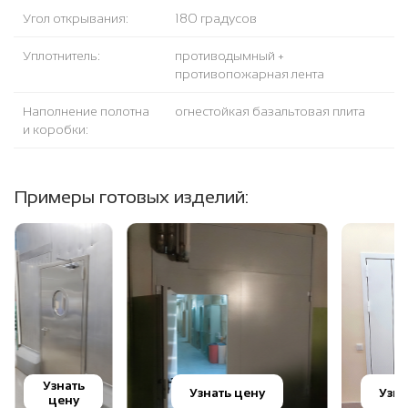
Угол открывания:
180 градусов
Уплотнитель:
противодымный +
противопожарная лента
Наполнение полотна
огнестойкая базальтовая плита
и коробки:
Примеры готовых изделий:
Узнать
Узнать цену
Узна
цену